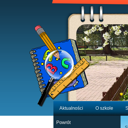
Aktualności
O szkole
S
Powrót
S