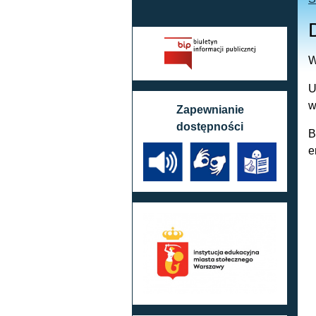
W
U
w
Zapewnianie
dostępności
B
e