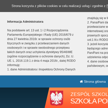
Strona korzysta z plików cookies w celu realizacji usług i zgodnie z
znajdują się w
Informacja Administratora
2. Pana/Pani da
przetwarzane w
Na podstawie art. 13 ust. 1 i 2 Rozporządzenia
internetowej o
Parlamentu Europejskiego i Rady (UE) 2016/679 z
prawnych spocz
dnia 27 kwietnia 2016r. w sprawie ochrony osób
ust.1 lit.c RODO
fizycznych w związku z przetwarzaniem danych
3. jeżeli korzy
osobowych i w sprawie swobodnego przepływu
będącego adres
takich danych oraz uchylenia dyrektywy 95/46/WE
Pan/Pani na pr
(ogólne rozporządzenie o ochronie danych), Dz. U.
udzielenia odp
UE. L. 2016.119.1 z dnia 4 maja 2016r., dalej RODO
4. dane osobo
informuję:
państwowym, or
1. dane Administratora i Inspektora Ochrony Danych
Strona główna
ZESPÓŁ SZKOL
SZKOŁA PO