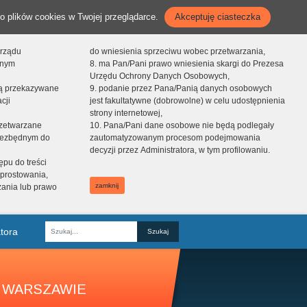
o plików cookies w Twojej przeglądarce.
Akceptuję ciasteczka
orządu
do wniesienia sprzeciwu wobec przetwarzania,
onym
8. ma Pan/Pani prawo wniesienia skargi do Prezesa
Urzędu Ochrony Danych Osobowych,
dą przekazywane
9. podanie przez Pana/Panią danych osobowych
cji
jest fakultatywne (dobrowolne) w celu udostępnienia
strony internetowej,
zetwarzane
10. Pana/Pani dane osobowe nie będą podlegały
niezbędnym do
zautomatyzowanym procesom podejmowania
decyzji przez Administratora, w tym profilowaniu.
ępu do treści
prostowania,
zamknij
zania lub prawo
tora
Fraza
 WARSZAWIE