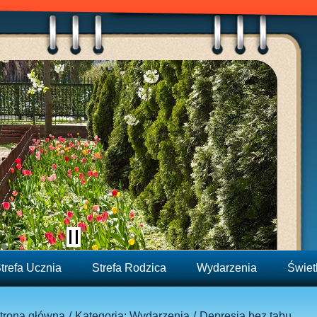
trefa Ucznia
Strefa Rodzica
Wydarzenia
Świet
trona główna
Kategoria: Wydarzenia
Depresja bez tabu