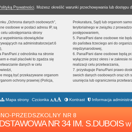
Polityką Prywatności
. Możesz określić warunki przechowywania lub dostępu d
 linku „Ochrona danych osobowych”,
Prokuratura, Sąd) lub organom sam
ne osobowe w postaci adresu IP, są
terytorialnego w związku z prowadz
 celu udostępniania strony
postępowaniem,
raz wypełnienia obowiązków
5. Pana/Pani dane osobowe nie bę
ywających na administratorze(art.6
do państwa trzeciego ani do organiza
),
międzynarodowej,
sta Pan/Pani z odnośnika na stronie
6. Pana/Pani dane osobowe będą pr
em e-mail placówki to zgadza się
wyłącznie przez okres i w zakresie 
zetwarzanie danych w celu
realizacji celu przetwarzania,
owiedzi,
7. przysługuje Panu/Pani prawo dost
we mogą być przekazywane organom
swoich danych osobowych oraz ich s
ganom ochrony prawnej (Policja,
usunięcia lub ograniczenia przetwar
Mapa strony
Czcionka
Kontrast
Informacja administra
NO-PRZEDSZKOLNY NR 8
DSTAWOWA NR 34 IM. S.DUBOIS
W