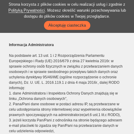
Strona korzysta z plików cookies w celu realizacji usług i zgodnie z
Polityką Prywatności
. Możesz określić warunki przechowywania lub
dostępu do plików cookies w Twojej przeglądarce.
Akceptuję ciasteczka
Informacja Administratora
Na podstawie art. 13 ust. 1 i 2 Rozporządzenia Parlamentu
Europejskiego i Rady (UE) 2016/679 z dnia 27 kwietnia 2016r. w
sprawie ochrony osób fizycznych w związku z przetwarzaniem danych
osobowych i w sprawie swobodnego przepływu takich danych oraz
uchylenia dyrektywy 95/46/WE (ogólne rozporządzenie o ochronie
danych), Dz. U. UE. L. 2016.119.1 z dnia 4 maja 2016r., dalej RODO
informuję:
1. dane Administratora i Inspektora Ochrony Danych znajdują się w
linku „Ochrona danych osobowych”,
2. Pana/Pani dane osobowe w postaci adresu IP, są przetwarzane w
celu udostępniania strony internetowej oraz wypełnienia obowiązków
prawnych spoczywających na administratorze(art.6 ust.1 lit.c RODO),
3. jeżeli korzysta Pan/Pani z odnośnika na stronie będącego adresem
e-mail placówki to zgadza się Pan/Pani na przetwarzanie danych w
celu udzielenia odpowiedzi,