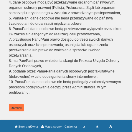
4. dane osobowe mogą być przekazywane organom państwowym,
organom ochrony prawnej (Policja, Prokuratura, Sąd) lub organom
samorządu terytorialnego w związku z prowadzonym postępowaniem,
5. Pana/Pani dane osobowe nie będą przekazywane do państwa
trzeciego ani do organizacji międzynarodowej,
6. Pana/Pani dane osobowe będą przetwarzane wyłącznie przez okres
i w zakresie niezbędnym do realizacji celu przetwarzania,
7. przysługuje Panu/Pani prawo dostępu do treści swoich danych
osobowych oraz ich sprostowania, usunięcia lub ograniczenia
przetwarzania lub prawo do wniesienia sprzeciwu wobec
przetwarzania,
8. ma Pan/Pani prawo wniesienia skargi do Prezesa Urzędu Ochrony
Danych Osobowych,
9. podanie przez Pana/Panią danych osobowych jest fakultatywne
(dobrowolne) w celu udostępnienia strony internetowej,
10. Pana/Pani dane osobowe nie będą podlegały zautomatyzowanym
procesom podejmowania decyzji przez Administratora, w tym
profilowaniu.
zamknij
Strona główna
Mapa strony
Czcionka