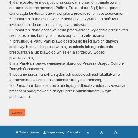
4. dane osobowe mogą być przekazywane organom państwowym,
organom ochrony prawnej (Policja, Prokuratura, Sąd) lub organom
samorządu terytorialnego w związku z prowadzonym postępowaniem,
5. Pana/Pani dane osobowe nie będą przekazywane do państwa
trzeciego ani do organizacji międzynarodowej,
6. Pana/Pani dane osobowe będą przetwarzane wyłącznie przez okres
i w zakresie niezbędnym do realizacji celu przetwarzania,
7. przysługuje Panu/Pani prawo dostępu do treści swoich danych
osobowych oraz ich sprostowania, usunięcia lub ograniczenia
przetwarzania lub prawo do wniesienia sprzeciwu wobec
przetwarzania,
8. ma Pan/Pani prawo wniesienia skargi do Prezesa Urzędu Ochrony
Danych Osobowych,
9. podanie przez Pana/Panią danych osobowych jest fakultatywne
(dobrowolne) w celu udostępnienia strony internetowej,
10. Pana/Pani dane osobowe nie będą podlegały zautomatyzowanym
procesom podejmowania decyzji przez Administratora, w tym
profilowaniu.
zamknij
Strona główna
Mapa strony
Czcionka