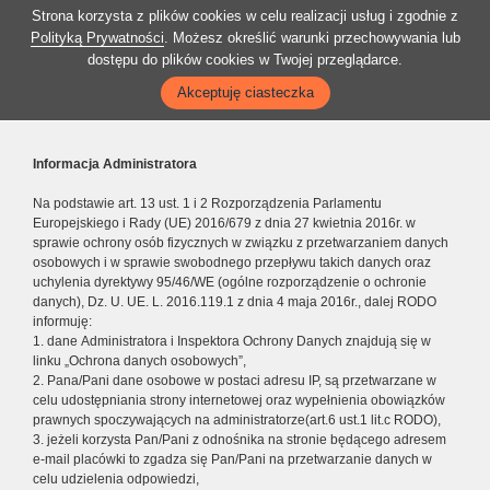
Strona korzysta z plików cookies w celu realizacji usług i zgodnie z
Polityką Prywatności
. Możesz określić warunki przechowywania lub
dostępu do plików cookies w Twojej przeglądarce.
Akceptuję ciasteczka
Informacja Administratora
Na podstawie art. 13 ust. 1 i 2 Rozporządzenia Parlamentu
Europejskiego i Rady (UE) 2016/679 z dnia 27 kwietnia 2016r. w
sprawie ochrony osób fizycznych w związku z przetwarzaniem danych
osobowych i w sprawie swobodnego przepływu takich danych oraz
uchylenia dyrektywy 95/46/WE (ogólne rozporządzenie o ochronie
danych), Dz. U. UE. L. 2016.119.1 z dnia 4 maja 2016r., dalej RODO
informuję:
1. dane Administratora i Inspektora Ochrony Danych znajdują się w
linku „Ochrona danych osobowych”,
2. Pana/Pani dane osobowe w postaci adresu IP, są przetwarzane w
celu udostępniania strony internetowej oraz wypełnienia obowiązków
prawnych spoczywających na administratorze(art.6 ust.1 lit.c RODO),
3. jeżeli korzysta Pan/Pani z odnośnika na stronie będącego adresem
e-mail placówki to zgadza się Pan/Pani na przetwarzanie danych w
celu udzielenia odpowiedzi,