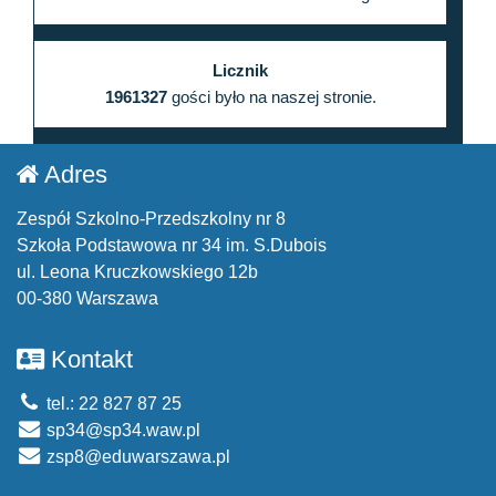
Licznik
1961327
gości było na naszej stronie.
Adres
Zespół Szkolno-Przedszkolny nr 8
Szkoła Podstawowa nr 34 im. S.Dubois
ul. Leona Kruczkowskiego 12b
00-380 Warszawa
Kontakt
tel.: 22 827 87 25
sp34@sp34.waw.pl
zsp8@eduwarszawa.pl