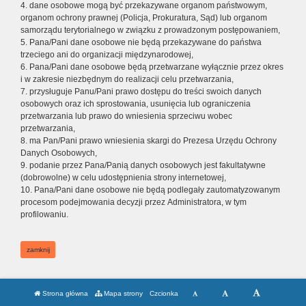
4. dane osobowe mogą być przekazywane organom państwowym,
organom ochrony prawnej (Policja, Prokuratura, Sąd) lub organom
samorządu terytorialnego w związku z prowadzonym postępowaniem,
5. Pana/Pani dane osobowe nie będą przekazywane do państwa
trzeciego ani do organizacji międzynarodowej,
6. Pana/Pani dane osobowe będą przetwarzane wyłącznie przez okres
i w zakresie niezbędnym do realizacji celu przetwarzania,
7. przysługuje Panu/Pani prawo dostępu do treści swoich danych
osobowych oraz ich sprostowania, usunięcia lub ograniczenia
przetwarzania lub prawo do wniesienia sprzeciwu wobec
przetwarzania,
8. ma Pan/Pani prawo wniesienia skargi do Prezesa Urzędu Ochrony
Danych Osobowych,
9. podanie przez Pana/Panią danych osobowych jest fakultatywne
(dobrowolne) w celu udostępnienia strony internetowej,
10. Pana/Pani dane osobowe nie będą podlegały zautomatyzowanym
procesom podejmowania decyzji przez Administratora, w tym
profilowaniu.
zamknij
Strona główna
Mapa strony
Czcionka