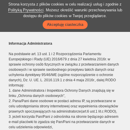
Strona korzysta z plików cookies w celu realizacji usług i zgodnie z
Polityką Prywatności
. Możesz określić warunki przechowywania lub
dostępu do plików cookies w Twojej przeglądarce.
Akceptuję ciasteczka
Informacja Administratora
Na podstawie art. 13 ust. 1 i 2 Rozporządzenia Parlamentu
Europejskiego i Rady (UE) 2016/679 z dnia 27 kwietnia 2016r. w
sprawie ochrony osób fizycznych w związku z przetwarzaniem danych
osobowych i w sprawie swobodnego przepływu takich danych oraz
uchylenia dyrektywy 95/46/WE (ogólne rozporządzenie o ochronie
danych), Dz. U. UE. L. 2016.119.1 z dnia 4 maja 2016r., dalej RODO
informuję:
1. dane Administratora i Inspektora Ochrony Danych znajdują się w
linku „Ochrona danych osobowych”,
2. Pana/Pani dane osobowe w postaci adresu IP, są przetwarzane w
celu udostępniania strony internetowej oraz wypełnienia obowiązków
prawnych spoczywających na administratorze(art.6 ust.1 lit.c RODO),
3. jeżeli korzysta Pan/Pani z odnośnika na stronie będącego adresem
e-mail placówki to zgadza się Pan/Pani na przetwarzanie danych w
celu udzielenia odpowiedzi,