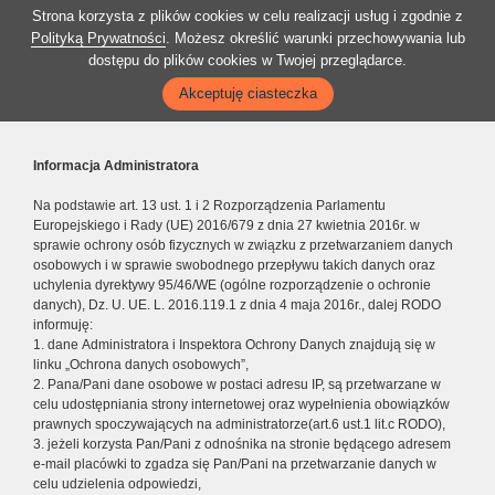
Strona korzysta z plików cookies w celu realizacji usług i zgodnie z
Polityką Prywatności
. Możesz określić warunki przechowywania lub
dostępu do plików cookies w Twojej przeglądarce.
Akceptuję ciasteczka
Informacja Administratora
Na podstawie art. 13 ust. 1 i 2 Rozporządzenia Parlamentu
Europejskiego i Rady (UE) 2016/679 z dnia 27 kwietnia 2016r. w
sprawie ochrony osób fizycznych w związku z przetwarzaniem danych
osobowych i w sprawie swobodnego przepływu takich danych oraz
uchylenia dyrektywy 95/46/WE (ogólne rozporządzenie o ochronie
danych), Dz. U. UE. L. 2016.119.1 z dnia 4 maja 2016r., dalej RODO
informuję:
1. dane Administratora i Inspektora Ochrony Danych znajdują się w
linku „Ochrona danych osobowych”,
2. Pana/Pani dane osobowe w postaci adresu IP, są przetwarzane w
celu udostępniania strony internetowej oraz wypełnienia obowiązków
prawnych spoczywających na administratorze(art.6 ust.1 lit.c RODO),
3. jeżeli korzysta Pan/Pani z odnośnika na stronie będącego adresem
e-mail placówki to zgadza się Pan/Pani na przetwarzanie danych w
celu udzielenia odpowiedzi,