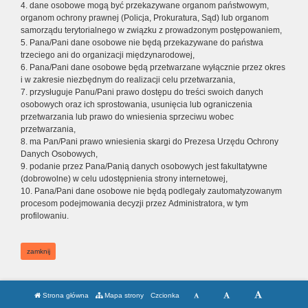
4. dane osobowe mogą być przekazywane organom państwowym,
organom ochrony prawnej (Policja, Prokuratura, Sąd) lub organom
samorządu terytorialnego w związku z prowadzonym postępowaniem,
5. Pana/Pani dane osobowe nie będą przekazywane do państwa
trzeciego ani do organizacji międzynarodowej,
6. Pana/Pani dane osobowe będą przetwarzane wyłącznie przez okres
i w zakresie niezbędnym do realizacji celu przetwarzania,
7. przysługuje Panu/Pani prawo dostępu do treści swoich danych
osobowych oraz ich sprostowania, usunięcia lub ograniczenia
przetwarzania lub prawo do wniesienia sprzeciwu wobec
przetwarzania,
8. ma Pan/Pani prawo wniesienia skargi do Prezesa Urzędu Ochrony
Danych Osobowych,
9. podanie przez Pana/Panią danych osobowych jest fakultatywne
(dobrowolne) w celu udostępnienia strony internetowej,
10. Pana/Pani dane osobowe nie będą podlegały zautomatyzowanym
procesom podejmowania decyzji przez Administratora, w tym
profilowaniu.
zamknij
Strona główna
Mapa strony
Czcionka