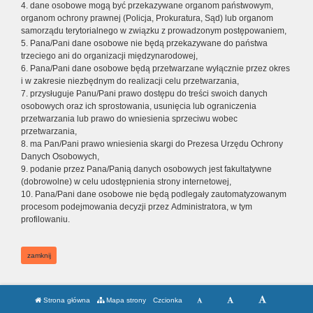
4. dane osobowe mogą być przekazywane organom państwowym,
organom ochrony prawnej (Policja, Prokuratura, Sąd) lub organom
samorządu terytorialnego w związku z prowadzonym postępowaniem,
5. Pana/Pani dane osobowe nie będą przekazywane do państwa
trzeciego ani do organizacji międzynarodowej,
6. Pana/Pani dane osobowe będą przetwarzane wyłącznie przez okres
i w zakresie niezbędnym do realizacji celu przetwarzania,
7. przysługuje Panu/Pani prawo dostępu do treści swoich danych
osobowych oraz ich sprostowania, usunięcia lub ograniczenia
przetwarzania lub prawo do wniesienia sprzeciwu wobec
przetwarzania,
8. ma Pan/Pani prawo wniesienia skargi do Prezesa Urzędu Ochrony
Danych Osobowych,
9. podanie przez Pana/Panią danych osobowych jest fakultatywne
(dobrowolne) w celu udostępnienia strony internetowej,
10. Pana/Pani dane osobowe nie będą podlegały zautomatyzowanym
procesom podejmowania decyzji przez Administratora, w tym
profilowaniu.
zamknij
Strona główna
Mapa strony
Czcionka