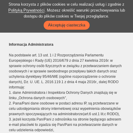
Strona korzysta z plików cookies w celu realizacji usług i zgodnie z
Polityką Prywatności
. Możesz określić warunki przechowywania lub
dostępu do plików cookies w Twojej przeglądarce.
Akceptuję ciasteczka
Informacja Administratora
Na podstawie art. 13 ust. 1 i 2 Rozporządzenia Parlamentu
Europejskiego i Rady (UE) 2016/679 z dnia 27 kwietnia 2016r. w
sprawie ochrony osób fizycznych w związku z przetwarzaniem danych
osobowych i w sprawie swobodnego przepływu takich danych oraz
uchylenia dyrektywy 95/46/WE (ogólne rozporządzenie o ochronie
danych), Dz. U. UE. L. 2016.119.1 z dnia 4 maja 2016r., dalej RODO
informuję:
1. dane Administratora i Inspektora Ochrony Danych znajdują się w
linku „Ochrona danych osobowych”,
2. Pana/Pani dane osobowe w postaci adresu IP, są przetwarzane w
celu udostępniania strony internetowej oraz wypełnienia obowiązków
prawnych spoczywających na administratorze(art.6 ust.1 lit.c RODO),
3. jeżeli korzysta Pan/Pani z odnośnika na stronie będącego adresem
e-mail placówki to zgadza się Pan/Pani na przetwarzanie danych w
celu udzielenia odpowiedzi,