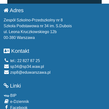
Adres
Zespół Szkolno-Przedszkolny nr 8
Szkoła Podstawowa nr 34 im. S.Dubois
ul. Leona Kruczkowskiego 12b
00-380 Warszawa
Kontakt
tel.: 22 827 87 25
sp34@sp34.waw.pl
zsp8@eduwarszawa.pl
Linki
BIP
e-Dziennik
Facebook