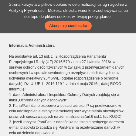
Strona korzysta z plików cookies w celu realizacji usług i zgodnie z
Polityką Prywatności
. Możesz określić warunki przechowywania lub
dostępu do plików cookies w Twojej przeglądarce.
Akceptuję ciasteczka
Informacja Administratora
Na podstawie art. 13 ust. 1 i 2 Rozporządzenia Parlamentu
Europejskiego i Rady (UE) 2016/679 z dnia 27 kwietnia 2016r. w
sprawie ochrony osób fizycznych w związku z przetwarzaniem danych
osobowych i w sprawie swobodnego przepływu takich danych oraz
uchylenia dyrektywy 95/46/WE (ogólne rozporządzenie o ochronie
danych), Dz. U. UE. L. 2016.119.1 z dnia 4 maja 2016r., dalej RODO
informuję:
1. dane Administratora i Inspektora Ochrony Danych znajdują się w
linku „Ochrona danych osobowych”,
2. Pana/Pani dane osobowe w postaci adresu IP, są przetwarzane w
celu udostępniania strony internetowej oraz wypełnienia obowiązków
prawnych spoczywających na administratorze(art.6 ust.1 lit.c RODO),
3. jeżeli korzysta Pan/Pani z odnośnika na stronie będącego adresem
e-mail placówki to zgadza się Pan/Pani na przetwarzanie danych w
celu udzielenia odpowiedzi,