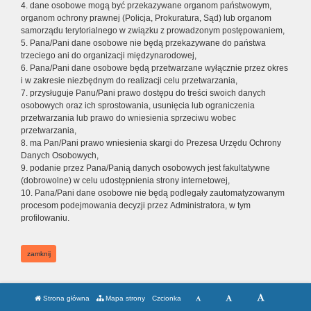
4. dane osobowe mogą być przekazywane organom państwowym,
organom ochrony prawnej (Policja, Prokuratura, Sąd) lub organom
samorządu terytorialnego w związku z prowadzonym postępowaniem,
5. Pana/Pani dane osobowe nie będą przekazywane do państwa
trzeciego ani do organizacji międzynarodowej,
6. Pana/Pani dane osobowe będą przetwarzane wyłącznie przez okres
i w zakresie niezbędnym do realizacji celu przetwarzania,
7. przysługuje Panu/Pani prawo dostępu do treści swoich danych
osobowych oraz ich sprostowania, usunięcia lub ograniczenia
przetwarzania lub prawo do wniesienia sprzeciwu wobec
przetwarzania,
8. ma Pan/Pani prawo wniesienia skargi do Prezesa Urzędu Ochrony
Danych Osobowych,
9. podanie przez Pana/Panią danych osobowych jest fakultatywne
(dobrowolne) w celu udostępnienia strony internetowej,
10. Pana/Pani dane osobowe nie będą podlegały zautomatyzowanym
procesom podejmowania decyzji przez Administratora, w tym
profilowaniu.
zamknij
Strona główna
Mapa strony
Czcionka