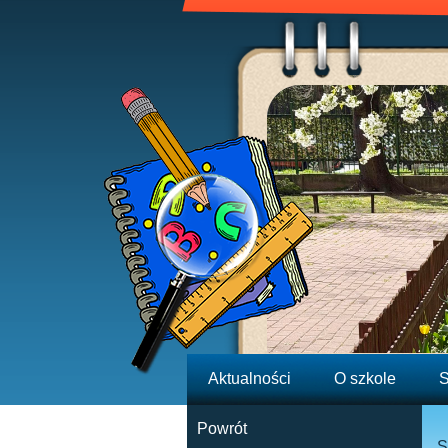
Aktualności
O szkole
S
Powrót
S