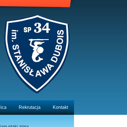
lica
Rekrutacja
Kontakt
am ptaki zimą