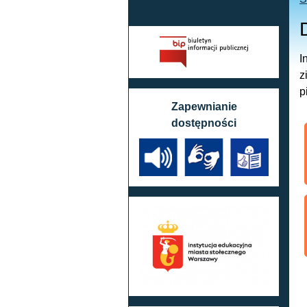
I
z
p
Zapewnianie
dostępności