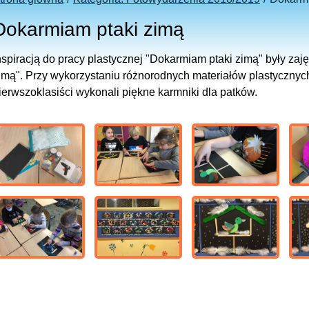
Dokarmiam ptaki zimą
nspiracją do pracy plastycznej "Dokarmiam ptaki zimą" były zaję
imą". Przy wykorzystaniu różnorodnych materiałów plastycznych 
ierwszoklasiści wykonali piękne karmniki dla patków.