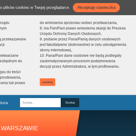
o plików cookies w Twojej przeglądarce.
Akceptuję ciasteczka
orządu
do wniesienia sprzeciwu wobec przetwarzania,
onym
8. ma Pan/Pani prawo wniesienia skargi do Prezesa
Urzędu Ochrony Danych Osobowych,
dą przekazywane
9. podanie przez Pana/Panią danych osobowych
cji
jest fakultatywne (dobrowolne) w celu udostępnienia
strony internetowej,
zetwarzane
10. Pana/Pani dane osobowe nie będą podlegały
niezbędnym do
zautomatyzowanym procesom podejmowania
decyzji przez Administratora, w tym profilowaniu.
ępu do treści
prostowania,
zamknij
zania lub prawo
tora
Fraza
 WARSZAWIE