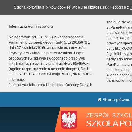
Strona korzysta z plików cookies w celu realizacji usług i zgodnie z
znajdują się w
Informacja Administratora
2. Pana/Pani da
przetwarzane w
Na podstawie art. 13 ust. 1 i 2 Rozporządzenia
internetowej o
Parlamentu Europejskiego i Rady (UE) 2016/679 z
prawnych spocz
dnia 27 kwietnia 2016r. w sprawie ochrony osób
ust.1 lit.c RODO
fizycznych w związku z przetwarzaniem danych
3. jeżeli korzy
osobowych i w sprawie swobodnego przepływu
będącego adres
takich danych oraz uchylenia dyrektywy 95/46/WE
Pan/Pani na pr
(ogólne rozporządzenie o ochronie danych), Dz. U.
udzielenia odp
UE. L. 2016.119.1 z dnia 4 maja 2016r., dalej RODO
4. dane osobo
informuję:
państwowym, or
1. dane Administratora i Inspektora Ochrony Danych
Strona główna
ZESPÓŁ SZKOL
SZKOŁA PO