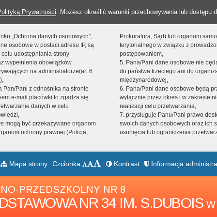
Polityką Prywatności
. Możesz określić warunki przechowywania lub dostępu d
 linku „Ochrona danych osobowych”,
Prokuratura, Sąd) lub organom sam
ne osobowe w postaci adresu IP, są
terytorialnego w związku z prowadz
 celu udostępniania strony
postępowaniem,
raz wypełnienia obowiązków
5. Pana/Pani dane osobowe nie bę
ywających na administratorze(art.6
do państwa trzeciego ani do organiza
),
międzynarodowej,
sta Pan/Pani z odnośnika na stronie
6. Pana/Pani dane osobowe będą pr
em e-mail placówki to zgadza się
wyłącznie przez okres i w zakresie 
zetwarzanie danych w celu
realizacji celu przetwarzania,
owiedzi,
7. przysługuje Panu/Pani prawo dost
we mogą być przekazywane organom
swoich danych osobowych oraz ich s
ganom ochrony prawnej (Policja,
usunięcia lub ograniczenia przetwar
Mapa strony
Czcionka
Kontrast
Informacja administra
NO-PRZEDSZKOLNY NR 8
DSTAWOWA NR 34 IM. S.DUBOIS
W