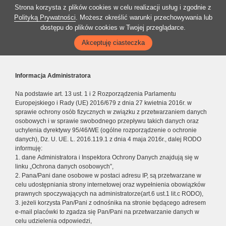
Strona korzysta z plików cookies w celu realizacji usług i zgodnie z
Polityką Prywatności
. Możesz określić warunki przechowywania lub
dostępu do plików cookies w Twojej przeglądarce.
Akceptuję ciasteczka
Informacja Administratora
Na podstawie art. 13 ust. 1 i 2 Rozporządzenia Parlamentu
Europejskiego i Rady (UE) 2016/679 z dnia 27 kwietnia 2016r. w
sprawie ochrony osób fizycznych w związku z przetwarzaniem danych
osobowych i w sprawie swobodnego przepływu takich danych oraz
uchylenia dyrektywy 95/46/WE (ogólne rozporządzenie o ochronie
danych), Dz. U. UE. L. 2016.119.1 z dnia 4 maja 2016r., dalej RODO
informuję:
1. dane Administratora i Inspektora Ochrony Danych znajdują się w
linku „Ochrona danych osobowych”,
2. Pana/Pani dane osobowe w postaci adresu IP, są przetwarzane w
celu udostępniania strony internetowej oraz wypełnienia obowiązków
prawnych spoczywających na administratorze(art.6 ust.1 lit.c RODO),
3. jeżeli korzysta Pan/Pani z odnośnika na stronie będącego adresem
e-mail placówki to zgadza się Pan/Pani na przetwarzanie danych w
celu udzielenia odpowiedzi,