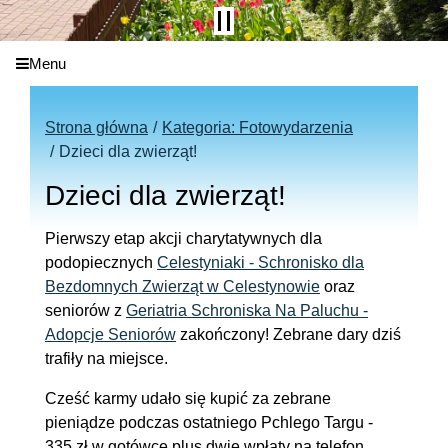
Menu
Strona główna
Kategoria: Fotowydarzenia
Dzieci dla zwierząt!
Dzieci dla zwierząt!
Pierwszy etap akcji charytatywnych dla
podopiecznych
Celestyniaki - Schronisko dla
Bezdomnych Zwierząt w Celestynowie
oraz
seniorów z
Geriatria Schroniska Na Paluchu -
Adopcje Seniorów
zakończony! Zebrane dary dziś
trafiły na miejsce.
Cześć karmy udało się kupić za zebrane
pieniądze podczas ostatniego Pchlego Targu -
335 zł w gotówce plus dwie wpłaty na telefon.