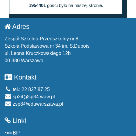
1954401
gości było na naszej stronie.
Adres
Zespół Szkolno-Przedszkolny nr 8
Szkoła Podstawowa nr 34 im. S.Dubois
ul. Leona Kruczkowskiego 12b
00-380 Warszawa
Kontakt
tel.: 22 827 87 25
sp34@sp34.waw.pl
zsp8@eduwarszawa.pl
Linki
BIP