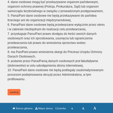
4. dane osobowe mogą być przekazywane organom państwowym,
organom ochrony prawnej (Policja, Prokuratura, Sąd) lub organom
samorządu terytorialnego w związku z prowadzonym postępowaniem,
5. Pana/Pani dane osobowe nie będą przekazywane do państwa
trzeciego ani do organizacji międzynarodowej,
6. Pana/Pani dane osobowe będą przetwarzane wyłącznie przez okres
i w zakresie niezbędnym do realizacji celu przetwarzania,
7. przysługuje Panu/Pani prawo dostępu do treści swoich danych
osobowych oraz ich sprostowania, usunięcia lub ograniczenia
przetwarzania lub prawo do wniesienia sprzeciwu wobec
przetwarzania,
8. ma Pan/Pani prawo wniesienia skargi do Prezesa Urzędu Ochrony
Danych Osobowych,
9. podanie przez Pana/Panią danych osobowych jest fakultatywne
(dobrowolne) w celu udostępnienia strony internetowej,
10. Pana/Pani dane osobowe nie będą podlegały zautomatyzowanym
procesom podejmowania decyzji przez Administratora, w tym
profilowaniu.
zamknij
Strona główna
Mapa strony
Czcionka