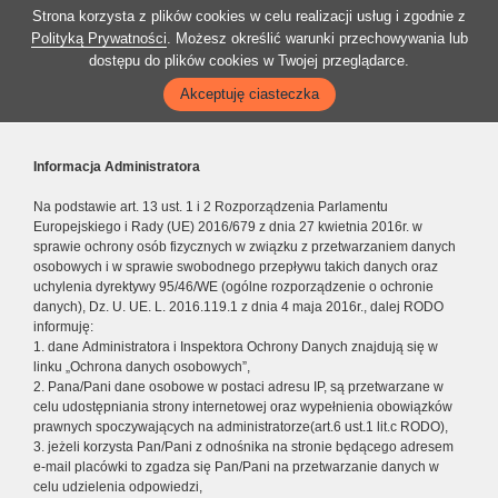
Strona korzysta z plików cookies w celu realizacji usług i zgodnie z
Polityką Prywatności
. Możesz określić warunki przechowywania lub
dostępu do plików cookies w Twojej przeglądarce.
Akceptuję ciasteczka
Informacja Administratora
Na podstawie art. 13 ust. 1 i 2 Rozporządzenia Parlamentu
Europejskiego i Rady (UE) 2016/679 z dnia 27 kwietnia 2016r. w
sprawie ochrony osób fizycznych w związku z przetwarzaniem danych
osobowych i w sprawie swobodnego przepływu takich danych oraz
uchylenia dyrektywy 95/46/WE (ogólne rozporządzenie o ochronie
danych), Dz. U. UE. L. 2016.119.1 z dnia 4 maja 2016r., dalej RODO
informuję:
1. dane Administratora i Inspektora Ochrony Danych znajdują się w
linku „Ochrona danych osobowych”,
2. Pana/Pani dane osobowe w postaci adresu IP, są przetwarzane w
celu udostępniania strony internetowej oraz wypełnienia obowiązków
prawnych spoczywających na administratorze(art.6 ust.1 lit.c RODO),
3. jeżeli korzysta Pan/Pani z odnośnika na stronie będącego adresem
e-mail placówki to zgadza się Pan/Pani na przetwarzanie danych w
celu udzielenia odpowiedzi,