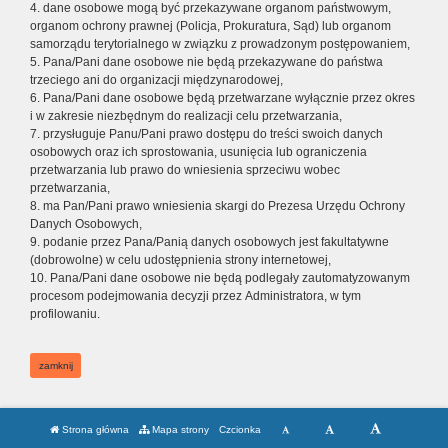
4. dane osobowe mogą być przekazywane organom państwowym,
organom ochrony prawnej (Policja, Prokuratura, Sąd) lub organom
samorządu terytorialnego w związku z prowadzonym postępowaniem,
5. Pana/Pani dane osobowe nie będą przekazywane do państwa
trzeciego ani do organizacji międzynarodowej,
6. Pana/Pani dane osobowe będą przetwarzane wyłącznie przez okres
i w zakresie niezbędnym do realizacji celu przetwarzania,
7. przysługuje Panu/Pani prawo dostępu do treści swoich danych
osobowych oraz ich sprostowania, usunięcia lub ograniczenia
przetwarzania lub prawo do wniesienia sprzeciwu wobec
przetwarzania,
8. ma Pan/Pani prawo wniesienia skargi do Prezesa Urzędu Ochrony
Danych Osobowych,
9. podanie przez Pana/Panią danych osobowych jest fakultatywne
(dobrowolne) w celu udostępnienia strony internetowej,
10. Pana/Pani dane osobowe nie będą podlegały zautomatyzowanym
procesom podejmowania decyzji przez Administratora, w tym
profilowaniu.
zamknij
Strona główna
Mapa strony
Czcionka