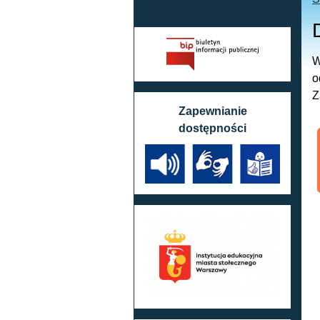
W
o
Z
Zapewnianie
dostępności