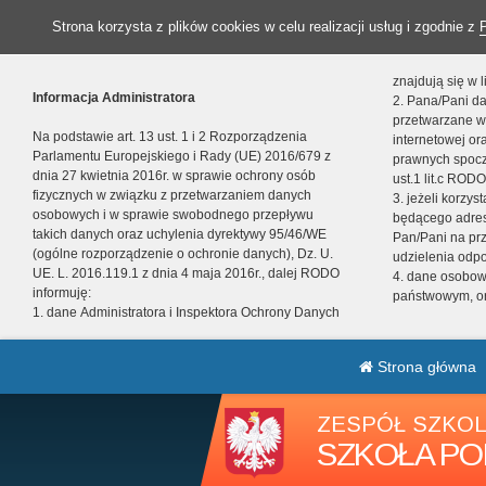
Strona korzysta z plików cookies w celu realizacji usług i zgodnie z
znajdują się w
Informacja Administratora
2. Pana/Pani da
przetwarzane w
Na podstawie art. 13 ust. 1 i 2 Rozporządzenia
internetowej o
Parlamentu Europejskiego i Rady (UE) 2016/679 z
prawnych spocz
dnia 27 kwietnia 2016r. w sprawie ochrony osób
ust.1 lit.c RODO
fizycznych w związku z przetwarzaniem danych
3. jeżeli korzy
osobowych i w sprawie swobodnego przepływu
będącego adres
takich danych oraz uchylenia dyrektywy 95/46/WE
Pan/Pani na pr
(ogólne rozporządzenie o ochronie danych), Dz. U.
udzielenia odp
UE. L. 2016.119.1 z dnia 4 maja 2016r., dalej RODO
4. dane osobo
informuję:
państwowym, or
1. dane Administratora i Inspektora Ochrony Danych
Strona główna
ZESPÓŁ SZKOL
SZKOŁA PO