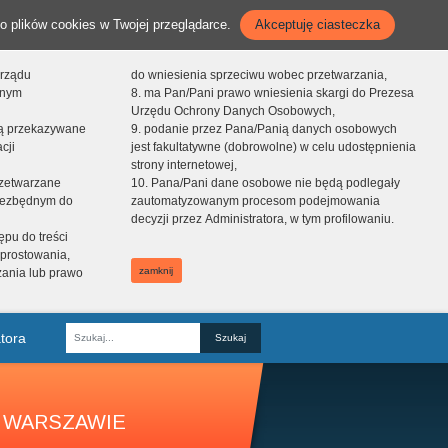
o plików cookies w Twojej przeglądarce.
Akceptuję ciasteczka
orządu
do wniesienia sprzeciwu wobec przetwarzania,
onym
8. ma Pan/Pani prawo wniesienia skargi do Prezesa
Urzędu Ochrony Danych Osobowych,
dą przekazywane
9. podanie przez Pana/Panią danych osobowych
cji
jest fakultatywne (dobrowolne) w celu udostępnienia
strony internetowej,
zetwarzane
10. Pana/Pani dane osobowe nie będą podlegały
niezbędnym do
zautomatyzowanym procesom podejmowania
decyzji przez Administratora, w tym profilowaniu.
ępu do treści
prostowania,
zamknij
zania lub prawo
tora
Fraza
 WARSZAWIE