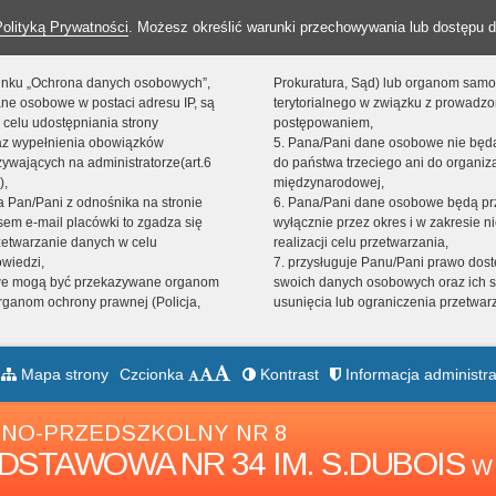
Polityką Prywatności
. Możesz określić warunki przechowywania lub dostępu d
 linku „Ochrona danych osobowych”,
Prokuratura, Sąd) lub organom sam
ne osobowe w postaci adresu IP, są
terytorialnego w związku z prowadz
 celu udostępniania strony
postępowaniem,
raz wypełnienia obowiązków
5. Pana/Pani dane osobowe nie bę
ywających na administratorze(art.6
do państwa trzeciego ani do organiza
),
międzynarodowej,
sta Pan/Pani z odnośnika na stronie
6. Pana/Pani dane osobowe będą pr
em e-mail placówki to zgadza się
wyłącznie przez okres i w zakresie 
zetwarzanie danych w celu
realizacji celu przetwarzania,
owiedzi,
7. przysługuje Panu/Pani prawo dost
we mogą być przekazywane organom
swoich danych osobowych oraz ich s
ganom ochrony prawnej (Policja,
usunięcia lub ograniczenia przetwar
Mapa strony
Czcionka
Kontrast
Informacja administra
NO-PRZEDSZKOLNY NR 8
DSTAWOWA NR 34 IM. S.DUBOIS
W