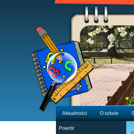
Aktualności
O szkole
S
Powrót
S