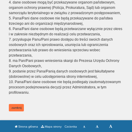
4. dane osobowe mogą być przekazywane organom państwowym,
organom ochrony prawnej (Policja, Prokuratura, Sąd) lub organom
samorządu terytorialnego w związku z prowadzonym postępowaniem,
5. Pana/Pani dane osobowe nie będą przekazywane do państwa
trzeciego ani do organizacji międzynarodowej,
6. Pana/Pani dane osobowe będą przetwarzane wyłącznie przez okres
i w zakresie niezbędnym do realizacji celu przetwarzania,
7. przysługuje Panu/Pani prawo dostępu do treści swoich danych
osobowych oraz ich sprostowania, usunięcia lub ograniczenia
przetwarzania lub prawo do wniesienia sprzeciwu wobec
przetwarzania,
8. ma Pan/Pani prawo wniesienia skargi do Prezesa Urzędu Ochrony
Danych Osobowych,
9. podanie przez Pana/Panią danych osobowych jest fakultatywne
(dobrowolne) w celu udostępnienia strony internetowej,
10. Pana/Pani dane osobowe nie będą podlegały zautomatyzowanym
procesom podejmowania decyzji przez Administratora, w tym
profilowaniu.
zamknij
Strona główna
Mapa strony
Czcionka