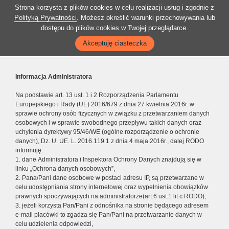
Strona korzysta z plików cookies w celu realizacji usług i zgodnie z
Polityką Prywatności
. Możesz określić warunki przechowywania lub
dostępu do plików cookies w Twojej przeglądarce.
Akceptuję ciasteczka
Informacja Administratora
Na podstawie art. 13 ust. 1 i 2 Rozporządzenia Parlamentu
Europejskiego i Rady (UE) 2016/679 z dnia 27 kwietnia 2016r. w
sprawie ochrony osób fizycznych w związku z przetwarzaniem danych
osobowych i w sprawie swobodnego przepływu takich danych oraz
uchylenia dyrektywy 95/46/WE (ogólne rozporządzenie o ochronie
danych), Dz. U. UE. L. 2016.119.1 z dnia 4 maja 2016r., dalej RODO
informuję:
1. dane Administratora i Inspektora Ochrony Danych znajdują się w
linku „Ochrona danych osobowych”,
2. Pana/Pani dane osobowe w postaci adresu IP, są przetwarzane w
celu udostępniania strony internetowej oraz wypełnienia obowiązków
prawnych spoczywających na administratorze(art.6 ust.1 lit.c RODO),
3. jeżeli korzysta Pan/Pani z odnośnika na stronie będącego adresem
e-mail placówki to zgadza się Pan/Pani na przetwarzanie danych w
celu udzielenia odpowiedzi,