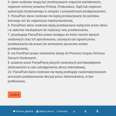
4. dane osobowe mogą być przekazywane organom państwowym,
organom ochrony prawnej (Policja, Prokuratura, Sąd) lub organom
samorządu terytorialnego w związku z prowadzonym postępowaniem,
5. Pana/Pani dane osobowe nie będą przekazywane do państwa
trzeciego ani do organizacji międzynarodowej,
6. Pana/Pani dane osobowe będą przetwarzane wyłącznie przez okres
i w zakresie niezbędnym do realizacji celu przetwarzania,
7. przysługuje Panu/Pani prawo dostępu do treści swoich danych
osobowych oraz ich sprostowania, usunięcia lub ograniczenia
przetwarzania lub prawo do wniesienia sprzeciwu wobec
przetwarzania,
8. ma Pan/Pani prawo wniesienia skargi do Prezesa Urzędu Ochrony
Danych Osobowych,
9. podanie przez Pana/Panią danych osobowych jest fakultatywne
(dobrowolne) w celu udostępnienia strony internetowej,
10. Pana/Pani dane osobowe nie będą podlegały zautomatyzowanym
procesom podejmowania decyzji przez Administratora, w tym
profilowaniu.
zamknij
Strona główna
Mapa strony
Czcionka