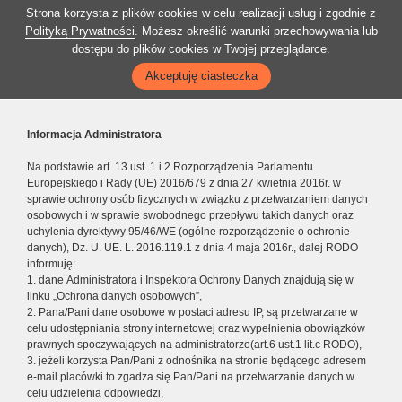
Strona korzysta z plików cookies w celu realizacji usług i zgodnie z
Polityką Prywatności
. Możesz określić warunki przechowywania lub
dostępu do plików cookies w Twojej przeglądarce.
Akceptuję ciasteczka
Informacja Administratora
Na podstawie art. 13 ust. 1 i 2 Rozporządzenia Parlamentu
Europejskiego i Rady (UE) 2016/679 z dnia 27 kwietnia 2016r. w
sprawie ochrony osób fizycznych w związku z przetwarzaniem danych
osobowych i w sprawie swobodnego przepływu takich danych oraz
uchylenia dyrektywy 95/46/WE (ogólne rozporządzenie o ochronie
danych), Dz. U. UE. L. 2016.119.1 z dnia 4 maja 2016r., dalej RODO
informuję:
1. dane Administratora i Inspektora Ochrony Danych znajdują się w
linku „Ochrona danych osobowych”,
2. Pana/Pani dane osobowe w postaci adresu IP, są przetwarzane w
celu udostępniania strony internetowej oraz wypełnienia obowiązków
prawnych spoczywających na administratorze(art.6 ust.1 lit.c RODO),
3. jeżeli korzysta Pan/Pani z odnośnika na stronie będącego adresem
e-mail placówki to zgadza się Pan/Pani na przetwarzanie danych w
celu udzielenia odpowiedzi,