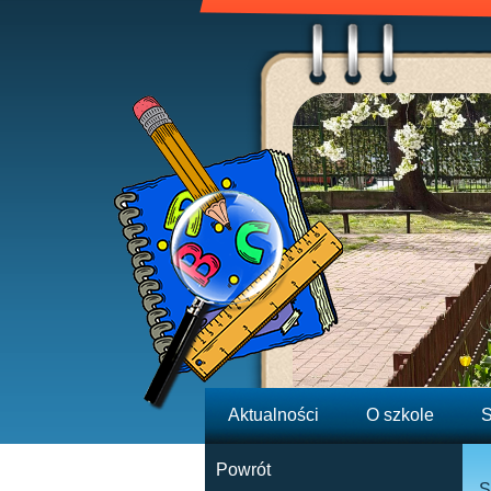
Aktualności
O szkole
S
Powrót
S