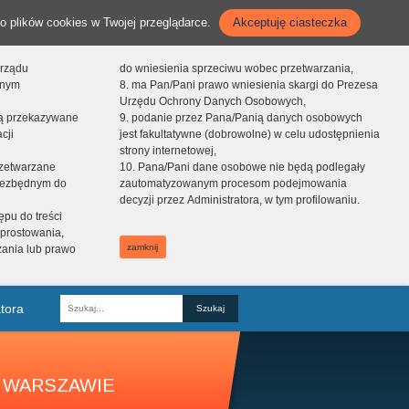
o plików cookies w Twojej przeglądarce.
Akceptuję ciasteczka
orządu
do wniesienia sprzeciwu wobec przetwarzania,
onym
8. ma Pan/Pani prawo wniesienia skargi do Prezesa
Urzędu Ochrony Danych Osobowych,
dą przekazywane
9. podanie przez Pana/Panią danych osobowych
cji
jest fakultatywne (dobrowolne) w celu udostępnienia
strony internetowej,
zetwarzane
10. Pana/Pani dane osobowe nie będą podlegały
niezbędnym do
zautomatyzowanym procesom podejmowania
decyzji przez Administratora, w tym profilowaniu.
ępu do treści
prostowania,
zamknij
zania lub prawo
tora
Fraza
 WARSZAWIE