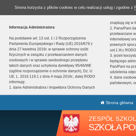
Strona korzysta z plików cookies w celu realizacji usług i zgodnie z
znajdują się w
Informacja Administratora
2. Pana/Pani da
przetwarzane w
Na podstawie art. 13 ust. 1 i 2 Rozporządzenia
internetowej o
Parlamentu Europejskiego i Rady (UE) 2016/679 z
prawnych spocz
dnia 27 kwietnia 2016r. w sprawie ochrony osób
ust.1 lit.c RODO
fizycznych w związku z przetwarzaniem danych
3. jeżeli korzy
osobowych i w sprawie swobodnego przepływu
będącego adres
takich danych oraz uchylenia dyrektywy 95/46/WE
Pan/Pani na pr
(ogólne rozporządzenie o ochronie danych), Dz. U.
udzielenia odp
UE. L. 2016.119.1 z dnia 4 maja 2016r., dalej RODO
4. dane osobo
informuję:
państwowym, or
1. dane Administratora i Inspektora Ochrony Danych
Strona główna
ZESPÓŁ SZKOL
SZKOŁA PO