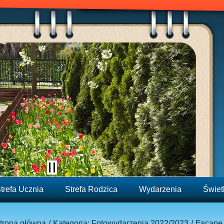
trefa Ucznia
Strefa Rodzica
Wydarzenia
Świet
trona główna
Kategoria: Fotowydarzenia 2022/2023
Escape