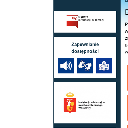
P
w
z
Zapewnianie
u
dostępności
w