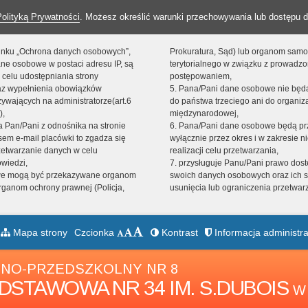
Polityką Prywatności
. Możesz określić warunki przechowywania lub dostępu d
 linku „Ochrona danych osobowych”,
Prokuratura, Sąd) lub organom sam
ne osobowe w postaci adresu IP, są
terytorialnego w związku z prowadz
 celu udostępniania strony
postępowaniem,
raz wypełnienia obowiązków
5. Pana/Pani dane osobowe nie bę
ywających na administratorze(art.6
do państwa trzeciego ani do organiza
),
międzynarodowej,
sta Pan/Pani z odnośnika na stronie
6. Pana/Pani dane osobowe będą pr
em e-mail placówki to zgadza się
wyłącznie przez okres i w zakresie 
zetwarzanie danych w celu
realizacji celu przetwarzania,
owiedzi,
7. przysługuje Panu/Pani prawo dost
we mogą być przekazywane organom
swoich danych osobowych oraz ich s
ganom ochrony prawnej (Policja,
usunięcia lub ograniczenia przetwar
Mapa strony
Czcionka
Kontrast
Informacja administra
NO-PRZEDSZKOLNY NR 8
DSTAWOWA NR 34 IM. S.DUBOIS
W