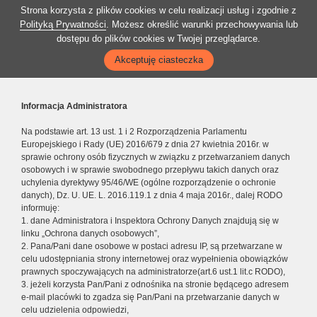
Strona korzysta z plików cookies w celu realizacji usług i zgodnie z
Polityką Prywatności
. Możesz określić warunki przechowywania lub
dostępu do plików cookies w Twojej przeglądarce.
Akceptuję ciasteczka
Informacja Administratora
Na podstawie art. 13 ust. 1 i 2 Rozporządzenia Parlamentu
Europejskiego i Rady (UE) 2016/679 z dnia 27 kwietnia 2016r. w
sprawie ochrony osób fizycznych w związku z przetwarzaniem danych
osobowych i w sprawie swobodnego przepływu takich danych oraz
uchylenia dyrektywy 95/46/WE (ogólne rozporządzenie o ochronie
danych), Dz. U. UE. L. 2016.119.1 z dnia 4 maja 2016r., dalej RODO
informuję:
1. dane Administratora i Inspektora Ochrony Danych znajdują się w
linku „Ochrona danych osobowych”,
2. Pana/Pani dane osobowe w postaci adresu IP, są przetwarzane w
celu udostępniania strony internetowej oraz wypełnienia obowiązków
prawnych spoczywających na administratorze(art.6 ust.1 lit.c RODO),
3. jeżeli korzysta Pan/Pani z odnośnika na stronie będącego adresem
e-mail placówki to zgadza się Pan/Pani na przetwarzanie danych w
celu udzielenia odpowiedzi,