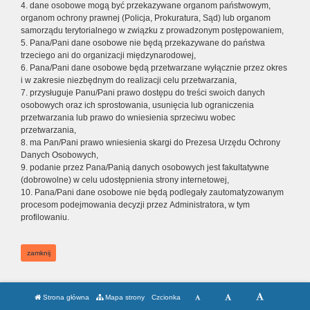
4. dane osobowe mogą być przekazywane organom państwowym,
organom ochrony prawnej (Policja, Prokuratura, Sąd) lub organom
samorządu terytorialnego w związku z prowadzonym postępowaniem,
5. Pana/Pani dane osobowe nie będą przekazywane do państwa
trzeciego ani do organizacji międzynarodowej,
6. Pana/Pani dane osobowe będą przetwarzane wyłącznie przez okres
i w zakresie niezbędnym do realizacji celu przetwarzania,
7. przysługuje Panu/Pani prawo dostępu do treści swoich danych
osobowych oraz ich sprostowania, usunięcia lub ograniczenia
przetwarzania lub prawo do wniesienia sprzeciwu wobec
przetwarzania,
8. ma Pan/Pani prawo wniesienia skargi do Prezesa Urzędu Ochrony
Danych Osobowych,
9. podanie przez Pana/Panią danych osobowych jest fakultatywne
(dobrowolne) w celu udostępnienia strony internetowej,
10. Pana/Pani dane osobowe nie będą podlegały zautomatyzowanym
procesom podejmowania decyzji przez Administratora, w tym
profilowaniu.
zamknij
Strona główna
Mapa strony
Czcionka