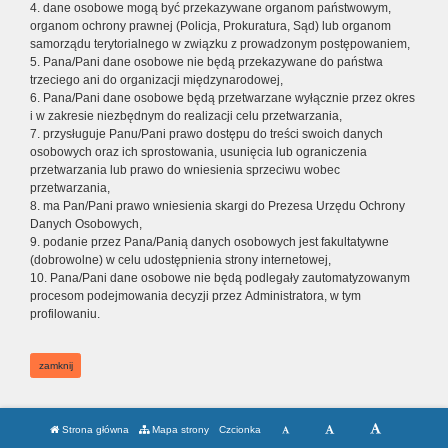
4. dane osobowe mogą być przekazywane organom państwowym,
organom ochrony prawnej (Policja, Prokuratura, Sąd) lub organom
samorządu terytorialnego w związku z prowadzonym postępowaniem,
5. Pana/Pani dane osobowe nie będą przekazywane do państwa
trzeciego ani do organizacji międzynarodowej,
6. Pana/Pani dane osobowe będą przetwarzane wyłącznie przez okres
i w zakresie niezbędnym do realizacji celu przetwarzania,
7. przysługuje Panu/Pani prawo dostępu do treści swoich danych
osobowych oraz ich sprostowania, usunięcia lub ograniczenia
przetwarzania lub prawo do wniesienia sprzeciwu wobec
przetwarzania,
8. ma Pan/Pani prawo wniesienia skargi do Prezesa Urzędu Ochrony
Danych Osobowych,
9. podanie przez Pana/Panią danych osobowych jest fakultatywne
(dobrowolne) w celu udostępnienia strony internetowej,
10. Pana/Pani dane osobowe nie będą podlegały zautomatyzowanym
procesom podejmowania decyzji przez Administratora, w tym
profilowaniu.
zamknij
Strona główna
Mapa strony
Czcionka