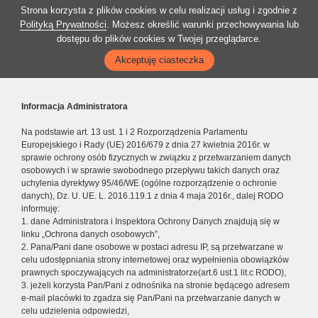
Strona korzysta z plików cookies w celu realizacji usług i zgodnie z
Polityką Prywatności
. Możesz określić warunki przechowywania lub
dostępu do plików cookies w Twojej przeglądarce.
Akceptuję ciasteczka
Informacja Administratora
Na podstawie art. 13 ust. 1 i 2 Rozporządzenia Parlamentu
Europejskiego i Rady (UE) 2016/679 z dnia 27 kwietnia 2016r. w
sprawie ochrony osób fizycznych w związku z przetwarzaniem danych
osobowych i w sprawie swobodnego przepływu takich danych oraz
uchylenia dyrektywy 95/46/WE (ogólne rozporządzenie o ochronie
danych), Dz. U. UE. L. 2016.119.1 z dnia 4 maja 2016r., dalej RODO
informuję:
1. dane Administratora i Inspektora Ochrony Danych znajdują się w
linku „Ochrona danych osobowych”,
2. Pana/Pani dane osobowe w postaci adresu IP, są przetwarzane w
celu udostępniania strony internetowej oraz wypełnienia obowiązków
prawnych spoczywających na administratorze(art.6 ust.1 lit.c RODO),
3. jeżeli korzysta Pan/Pani z odnośnika na stronie będącego adresem
e-mail placówki to zgadza się Pan/Pani na przetwarzanie danych w
celu udzielenia odpowiedzi,