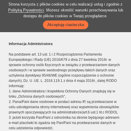
Strona korzysta z plików cookies w celu realizacji usług i zgodnie z
Polityką Prywatności
. Możesz określić warunki przechowywania lub
dostępu do plików cookies w Twojej przeglądarce.
Akceptuję ciasteczka
Informacja Administratora
Na podstawie art. 13 ust. 1 i 2 Rozporządzenia Parlamentu
Europejskiego i Rady (UE) 2016/679 z dnia 27 kwietnia 2016r. w
sprawie ochrony osób fizycznych w związku z przetwarzaniem danych
osobowych i w sprawie swobodnego przepływu takich danych oraz
uchylenia dyrektywy 95/46/WE (ogólne rozporządzenie o ochronie
danych), Dz. U. UE. L. 2016.119.1 z dnia 4 maja 2016r., dalej RODO
informuję:
1. dane Administratora i Inspektora Ochrony Danych znajdują się w
linku „Ochrona danych osobowych”,
2. Pana/Pani dane osobowe w postaci adresu IP, są przetwarzane w
celu udostępniania strony internetowej oraz wypełnienia obowiązków
prawnych spoczywających na administratorze(art.6 ust.1 lit.c RODO),
3. jeżeli korzysta Pan/Pani z odnośnika na stronie będącego adresem
e-mail placówki to zgadza się Pan/Pani na przetwarzanie danych w
celu udzielenia odpowiedzi,