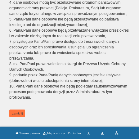
4. dane osobowe mogą być przekazywane organom państwowym,
organom ochrony prawnej (Policja, Prokuratura, Sąd) lub organom
samorządu terytorialnego w związku z prowadzonym postępowaniem,
5. Pana/Pani dane osobowe nie będą przekazywane do państwa
trzeciego ani do organizacji międzynarodowej,
6. Pana/Pani dane osobowe będą przetwarzane wyłącznie przez okres
i w zakresie niezbędnym do realizacji celu przetwarzania,
7. przysługuje Panu/Pani prawo dostępu do treści swoich danych
osobowych oraz ich sprostowania, usunięcia lub ograniczenia
przetwarzania lub prawo do wniesienia sprzeciwu wobec
przetwarzania,
8. ma Pan/Pani prawo wniesienia skargi do Prezesa Urzędu Ochrony
Danych Osobowych,
9. podanie przez Pana/Panią danych osobowych jest fakultatywne
(dobrowolne) w celu udostępnienia strony internetowej,
10. Pana/Pani dane osobowe nie będą podlegały zautomatyzowanym
procesom podejmowania decyzji przez Administratora, w tym
profilowaniu.
zamknij
Strona główna
Mapa strony
Czcionka