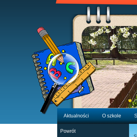
Aktualności
O szkole
S
Powrót
S