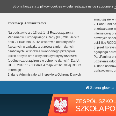
Strona korzysta z plików cookies w celu realizacji usług i zgodnie z
znajdują się w
Informacja Administratora
2. Pana/Pani da
przetwarzane w
Na podstawie art. 13 ust. 1 i 2 Rozporządzenia
internetowej o
Parlamentu Europejskiego i Rady (UE) 2016/679 z
prawnych spocz
dnia 27 kwietnia 2016r. w sprawie ochrony osób
ust.1 lit.c RODO
fizycznych w związku z przetwarzaniem danych
3. jeżeli korzy
osobowych i w sprawie swobodnego przepływu
będącego adres
takich danych oraz uchylenia dyrektywy 95/46/WE
Pan/Pani na pr
(ogólne rozporządzenie o ochronie danych), Dz. U.
udzielenia odp
UE. L. 2016.119.1 z dnia 4 maja 2016r., dalej RODO
4. dane osobo
informuję:
państwowym, or
1. dane Administratora i Inspektora Ochrony Danych
Strona główna
ZESPÓŁ SZKOL
SZKOŁA PO