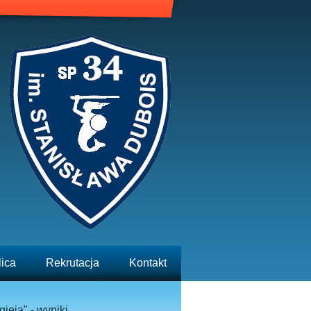
lica
Rekrutacja
Kontakt
ieja" - wyniki