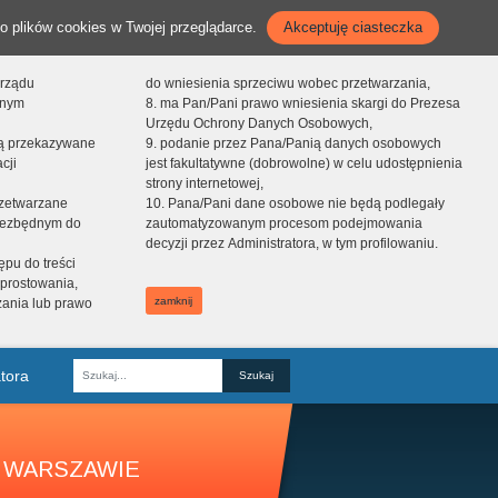
o plików cookies w Twojej przeglądarce.
Akceptuję ciasteczka
orządu
do wniesienia sprzeciwu wobec przetwarzania,
onym
8. ma Pan/Pani prawo wniesienia skargi do Prezesa
Urzędu Ochrony Danych Osobowych,
dą przekazywane
9. podanie przez Pana/Panią danych osobowych
cji
jest fakultatywne (dobrowolne) w celu udostępnienia
strony internetowej,
zetwarzane
10. Pana/Pani dane osobowe nie będą podlegały
niezbędnym do
zautomatyzowanym procesom podejmowania
decyzji przez Administratora, w tym profilowaniu.
ępu do treści
prostowania,
zamknij
zania lub prawo
tora
Fraza
 WARSZAWIE