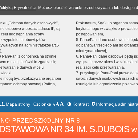
Polityką Prywatności
. Możesz określić warunki przechowywania lub dostępu d
 linku „Ochrona danych osobowych”,
Prokuratura, Sąd) lub organom sam
ne osobowe w postaci adresu IP, są
terytorialnego w związku z prowadz
 celu udostępniania strony
postępowaniem,
raz wypełnienia obowiązków
5. Pana/Pani dane osobowe nie bę
ywających na administratorze(art.6
do państwa trzeciego ani do organiza
),
międzynarodowej,
sta Pan/Pani z odnośnika na stronie
6. Pana/Pani dane osobowe będą pr
em e-mail placówki to zgadza się
wyłącznie przez okres i w zakresie 
zetwarzanie danych w celu
realizacji celu przetwarzania,
owiedzi,
7. przysługuje Panu/Pani prawo dost
we mogą być przekazywane organom
swoich danych osobowych oraz ich s
ganom ochrony prawnej (Policja,
usunięcia lub ograniczenia przetwar
Mapa strony
Czcionka
Kontrast
Informacja administra
NO-PRZEDSZKOLNY NR 8
DSTAWOWA NR 34 IM. S.DUBOIS
W