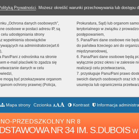
Polityką Prywatności
. Możesz określić warunki przechowywania lub dostępu d
 linku „Ochrona danych osobowych”,
Prokuratura, Sąd) lub organom sam
ne osobowe w postaci adresu IP, są
terytorialnego w związku z prowadz
 celu udostępniania strony
postępowaniem,
raz wypełnienia obowiązków
5. Pana/Pani dane osobowe nie bę
ywających na administratorze(art.6
do państwa trzeciego ani do organiza
),
międzynarodowej,
sta Pan/Pani z odnośnika na stronie
6. Pana/Pani dane osobowe będą pr
em e-mail placówki to zgadza się
wyłącznie przez okres i w zakresie 
zetwarzanie danych w celu
realizacji celu przetwarzania,
owiedzi,
7. przysługuje Panu/Pani prawo dost
we mogą być przekazywane organom
swoich danych osobowych oraz ich s
ganom ochrony prawnej (Policja,
usunięcia lub ograniczenia przetwar
Mapa strony
Czcionka
Kontrast
Informacja administra
NO-PRZEDSZKOLNY NR 8
DSTAWOWA NR 34 IM. S.DUBOIS
W