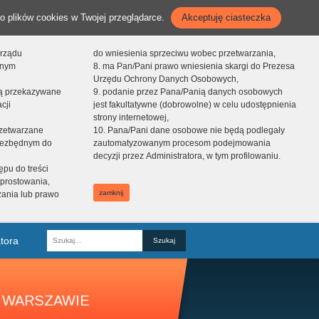
o plików cookies w Twojej przeglądarce.
Akceptuję ciasteczka
orządu
do wniesienia sprzeciwu wobec przetwarzania,
onym
8. ma Pan/Pani prawo wniesienia skargi do Prezesa
Urzędu Ochrony Danych Osobowych,
dą przekazywane
9. podanie przez Pana/Panią danych osobowych
cji
jest fakultatywne (dobrowolne) w celu udostępnienia
strony internetowej,
zetwarzane
10. Pana/Pani dane osobowe nie będą podlegały
niezbędnym do
zautomatyzowanym procesom podejmowania
decyzji przez Administratora, w tym profilowaniu.
ępu do treści
prostowania,
zamknij
zania lub prawo
tora
Fraza
 WARSZAWIE