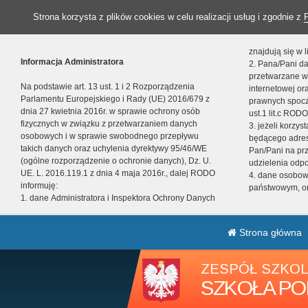
Strona korzysta z plików cookies w celu realizacji usług i zgodnie z
znajdują się w
Informacja Administratora
2. Pana/Pani da
przetwarzane w
Na podstawie art. 13 ust. 1 i 2 Rozporządzenia
internetowej o
Parlamentu Europejskiego i Rady (UE) 2016/679 z
prawnych spocz
dnia 27 kwietnia 2016r. w sprawie ochrony osób
ust.1 lit.c RODO
fizycznych w związku z przetwarzaniem danych
3. jeżeli korzy
osobowych i w sprawie swobodnego przepływu
będącego adres
takich danych oraz uchylenia dyrektywy 95/46/WE
Pan/Pani na pr
(ogólne rozporządzenie o ochronie danych), Dz. U.
udzielenia odp
UE. L. 2016.119.1 z dnia 4 maja 2016r., dalej RODO
4. dane osobo
informuję:
państwowym, or
1. dane Administratora i Inspektora Ochrony Danych
Strona główna
ZESPÓŁ SZKOL
SZKOŁA PO