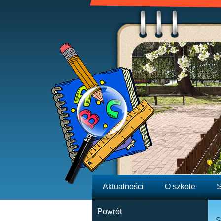
Aktualności
O szkole
S
Powrót
S