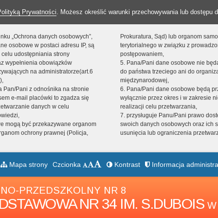
Polityką Prywatności
. Możesz określić warunki przechowywania lub dostępu d
 linku „Ochrona danych osobowych”,
Prokuratura, Sąd) lub organom sam
ne osobowe w postaci adresu IP, są
terytorialnego w związku z prowadz
 celu udostępniania strony
postępowaniem,
raz wypełnienia obowiązków
5. Pana/Pani dane osobowe nie bę
ywających na administratorze(art.6
do państwa trzeciego ani do organiza
),
międzynarodowej,
sta Pan/Pani z odnośnika na stronie
6. Pana/Pani dane osobowe będą pr
em e-mail placówki to zgadza się
wyłącznie przez okres i w zakresie 
zetwarzanie danych w celu
realizacji celu przetwarzania,
owiedzi,
7. przysługuje Panu/Pani prawo dost
we mogą być przekazywane organom
swoich danych osobowych oraz ich s
ganom ochrony prawnej (Policja,
usunięcia lub ograniczenia przetwar
Mapa strony
Czcionka
Kontrast
Informacja administra
NO-PRZEDSZKOLNY NR 8
DSTAWOWA NR 34 IM. S.DUBOIS
W