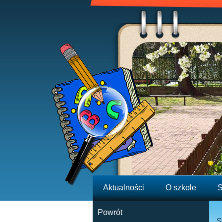
Aktualności
O szkole
S
Powrót
S