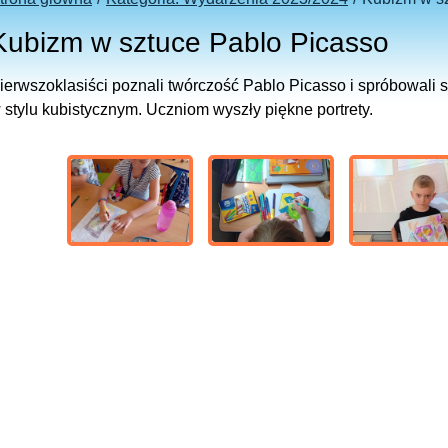
Kubizm w sztuce Pablo Picasso
ierwszoklasiści poznali twórczość Pablo Picasso i spróbowali 
 stylu kubistycznym. Uczniom wyszły piękne portrety.