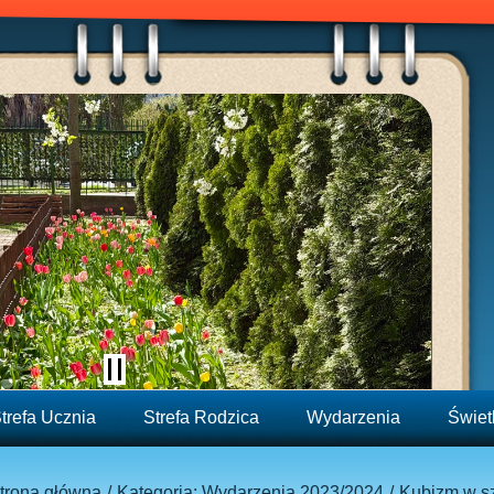
trefa Ucznia
Strefa Rodzica
Wydarzenia
Świet
trona główna
Kategoria: Wydarzenia 2023/2024
Kubizm w s