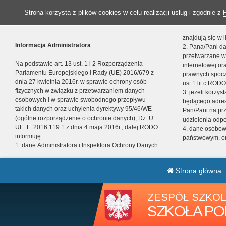
Strona korzysta z plików cookies w celu realizacji usług i zgodnie z
znajdują się w
Informacja Administratora
2. Pana/Pani da
przetwarzane w
Na podstawie art. 13 ust. 1 i 2 Rozporządzenia
internetowej o
Parlamentu Europejskiego i Rady (UE) 2016/679 z
prawnych spocz
dnia 27 kwietnia 2016r. w sprawie ochrony osób
ust.1 lit.c RODO
fizycznych w związku z przetwarzaniem danych
3. jeżeli korzy
osobowych i w sprawie swobodnego przepływu
będącego adres
takich danych oraz uchylenia dyrektywy 95/46/WE
Pan/Pani na pr
(ogólne rozporządzenie o ochronie danych), Dz. U.
udzielenia odp
UE. L. 2016.119.1 z dnia 4 maja 2016r., dalej RODO
4. dane osobo
informuję:
państwowym, or
1. dane Administratora i Inspektora Ochrony Danych
Strona główna
ZESPÓŁ SZKOL
SZKOŁA PO