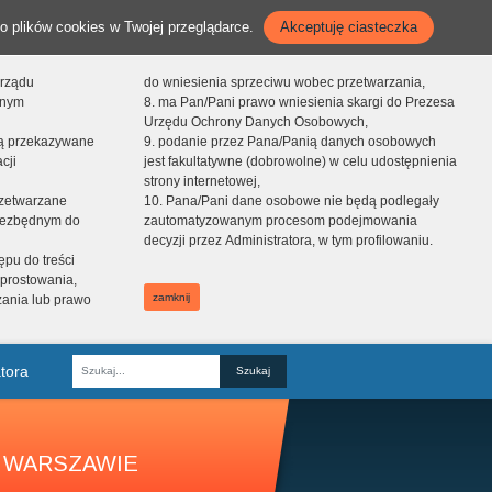
o plików cookies w Twojej przeglądarce.
Akceptuję ciasteczka
orządu
do wniesienia sprzeciwu wobec przetwarzania,
onym
8. ma Pan/Pani prawo wniesienia skargi do Prezesa
Urzędu Ochrony Danych Osobowych,
dą przekazywane
9. podanie przez Pana/Panią danych osobowych
cji
jest fakultatywne (dobrowolne) w celu udostępnienia
strony internetowej,
zetwarzane
10. Pana/Pani dane osobowe nie będą podlegały
niezbędnym do
zautomatyzowanym procesom podejmowania
decyzji przez Administratora, w tym profilowaniu.
ępu do treści
prostowania,
zamknij
zania lub prawo
tora
Fraza
 WARSZAWIE