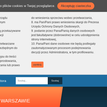
o plików cookies w Twojej przeglądarce.
Akceptuję ciasteczka
orządu
do wniesienia sprzeciwu wobec przetwarzania,
onym
8. ma Pan/Pani prawo wniesienia skargi do Prezesa
Urzędu Ochrony Danych Osobowych,
dą przekazywane
9. podanie przez Pana/Panią danych osobowych
cji
jest fakultatywne (dobrowolne) w celu udostępnienia
strony internetowej,
zetwarzane
10. Pana/Pani dane osobowe nie będą podlegały
niezbędnym do
zautomatyzowanym procesom podejmowania
decyzji przez Administratora, w tym profilowaniu.
ępu do treści
prostowania,
zamknij
zania lub prawo
tora
Fraza
 WARSZAWIE