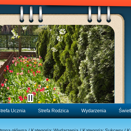
trefa Ucznia
Strefa Rodzica
Wydarzenia
Świet
trona główna
Kategoria: Wydarzenia
Kategoria: Sukcesy
K