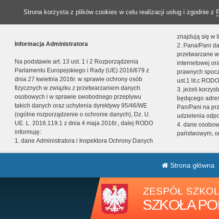
Strona korzysta z plików cookies w celu realizacji usług i zgodnie z
znajdują się w
Informacja Administratora
2. Pana/Pani da
przetwarzane w
Na podstawie art. 13 ust. 1 i 2 Rozporządzenia
internetowej o
Parlamentu Europejskiego i Rady (UE) 2016/679 z
prawnych spocz
dnia 27 kwietnia 2016r. w sprawie ochrony osób
ust.1 lit.c RODO
fizycznych w związku z przetwarzaniem danych
3. jeżeli korzy
osobowych i w sprawie swobodnego przepływu
będącego adres
takich danych oraz uchylenia dyrektywy 95/46/WE
Pan/Pani na pr
(ogólne rozporządzenie o ochronie danych), Dz. U.
udzielenia odp
UE. L. 2016.119.1 z dnia 4 maja 2016r., dalej RODO
4. dane osobo
informuję:
państwowym, or
1. dane Administratora i Inspektora Ochrony Danych
Strona główna
ZESPÓŁ SZKOL
SZKOŁA PO