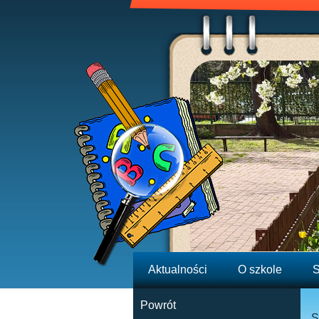
Aktualności
O szkole
S
Powrót
S