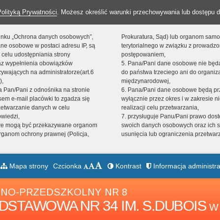
Polityką Prywatności
. Możesz określić warunki przechowywania lub dostępu d
 linku „Ochrona danych osobowych”,
Prokuratura, Sąd) lub organom sam
ne osobowe w postaci adresu IP, są
terytorialnego w związku z prowadz
 celu udostępniania strony
postępowaniem,
raz wypełnienia obowiązków
5. Pana/Pani dane osobowe nie bę
ywających na administratorze(art.6
do państwa trzeciego ani do organiza
),
międzynarodowej,
sta Pan/Pani z odnośnika na stronie
6. Pana/Pani dane osobowe będą pr
em e-mail placówki to zgadza się
wyłącznie przez okres i w zakresie 
zetwarzanie danych w celu
realizacji celu przetwarzania,
owiedzi,
7. przysługuje Panu/Pani prawo dost
we mogą być przekazywane organom
swoich danych osobowych oraz ich s
ganom ochrony prawnej (Policja,
usunięcia lub ograniczenia przetwar
Mapa strony
Czcionka
Kontrast
Informacja administra
NO-PRZEDSZKOLNY NR 8
DSTAWOWA NR 34 IM. S.DUBOIS
W