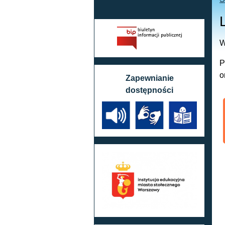
W
P
o
Zapewnianie
dostępności