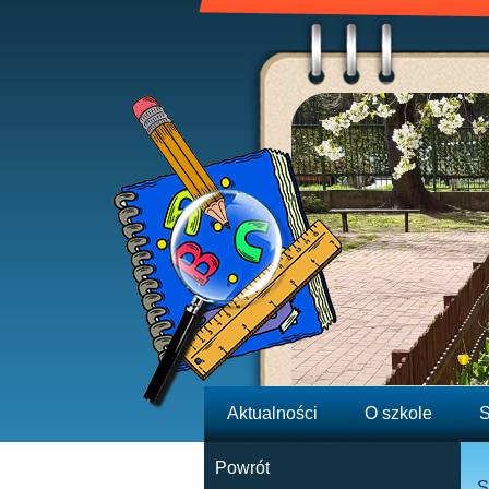
Aktualności
O szkole
S
Powrót
S