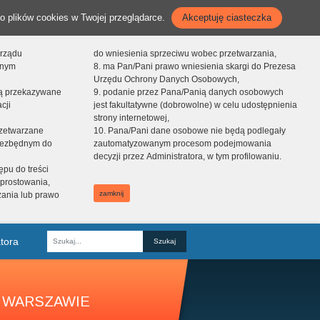
o plików cookies w Twojej przeglądarce.
Akceptuję ciasteczka
orządu
do wniesienia sprzeciwu wobec przetwarzania,
onym
8. ma Pan/Pani prawo wniesienia skargi do Prezesa
Urzędu Ochrony Danych Osobowych,
dą przekazywane
9. podanie przez Pana/Panią danych osobowych
cji
jest fakultatywne (dobrowolne) w celu udostępnienia
strony internetowej,
zetwarzane
10. Pana/Pani dane osobowe nie będą podlegały
niezbędnym do
zautomatyzowanym procesom podejmowania
decyzji przez Administratora, w tym profilowaniu.
ępu do treści
prostowania,
zamknij
zania lub prawo
tora
Fraza
 WARSZAWIE