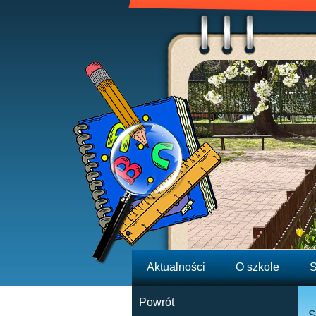
Aktualności
O szkole
S
Powrót
S