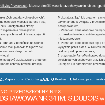
Polityką Prywatności
. Możesz określić warunki przechowywania lub dostępu d
 linku „Ochrona danych osobowych”,
Prokuratura, Sąd) lub organom sam
ne osobowe w postaci adresu IP, są
terytorialnego w związku z prowadz
 celu udostępniania strony
postępowaniem,
raz wypełnienia obowiązków
5. Pana/Pani dane osobowe nie bę
ywających na administratorze(art.6
do państwa trzeciego ani do organiza
),
międzynarodowej,
sta Pan/Pani z odnośnika na stronie
6. Pana/Pani dane osobowe będą pr
em e-mail placówki to zgadza się
wyłącznie przez okres i w zakresie 
zetwarzanie danych w celu
realizacji celu przetwarzania,
owiedzi,
7. przysługuje Panu/Pani prawo dost
we mogą być przekazywane organom
swoich danych osobowych oraz ich s
ganom ochrony prawnej (Policja,
usunięcia lub ograniczenia przetwar
Mapa strony
Czcionka
Kontrast
Informacja administra
NO-PRZEDSZKOLNY NR 8
DSTAWOWA NR 34 IM. S.DUBOIS
W