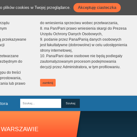
o plików cookies w Twojej przeglądarce.
Akceptuję ciasteczka
orządu
do wniesienia sprzeciwu wobec przetwarzania,
onym
8. ma Pan/Pani prawo wniesienia skargi do Prezesa
Urzędu Ochrony Danych Osobowych,
dą przekazywane
9. podanie przez Pana/Panią danych osobowych
cji
jest fakultatywne (dobrowolne) w celu udostępnienia
strony internetowej,
zetwarzane
10. Pana/Pani dane osobowe nie będą podlegały
niezbędnym do
zautomatyzowanym procesom podejmowania
decyzji przez Administratora, w tym profilowaniu.
ępu do treści
prostowania,
zamknij
zania lub prawo
tora
Fraza
 WARSZAWIE