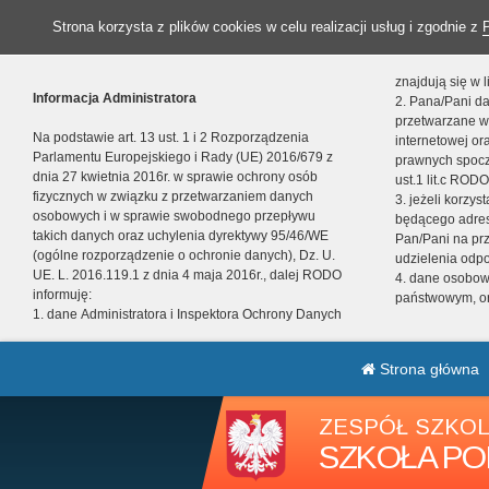
Strona korzysta z plików cookies w celu realizacji usług i zgodnie z
znajdują się w
Informacja Administratora
2. Pana/Pani da
przetwarzane w
Na podstawie art. 13 ust. 1 i 2 Rozporządzenia
internetowej o
Parlamentu Europejskiego i Rady (UE) 2016/679 z
prawnych spocz
dnia 27 kwietnia 2016r. w sprawie ochrony osób
ust.1 lit.c RODO
fizycznych w związku z przetwarzaniem danych
3. jeżeli korzy
osobowych i w sprawie swobodnego przepływu
będącego adres
takich danych oraz uchylenia dyrektywy 95/46/WE
Pan/Pani na pr
(ogólne rozporządzenie o ochronie danych), Dz. U.
udzielenia odp
UE. L. 2016.119.1 z dnia 4 maja 2016r., dalej RODO
4. dane osobo
informuję:
państwowym, or
1. dane Administratora i Inspektora Ochrony Danych
Strona główna
ZESPÓŁ SZKOL
SZKOŁA PO