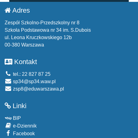
Adres
Zespół Szkolno-Przedszkolny nr 8
Szkoła Podstawowa nr 34 im. S.Dubois
ul. Leona Kruczkowskiego 12b
00-380 Warszawa
Kontakt
tel.: 22 827 87 25
sp34@sp34.waw.pl
zsp8@eduwarszawa.pl
Linki
BIP
e-Dziennik
Facebook