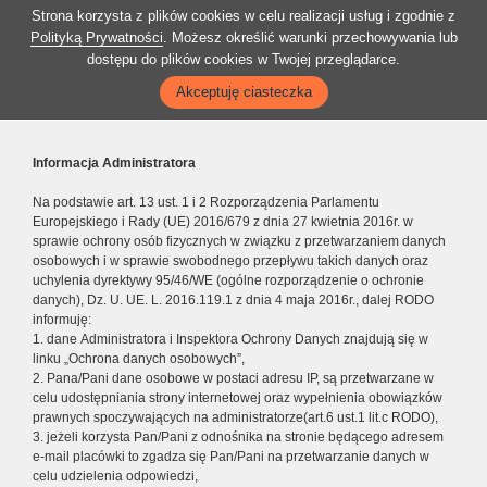
Strona korzysta z plików cookies w celu realizacji usług i zgodnie z
Polityką Prywatności
. Możesz określić warunki przechowywania lub
dostępu do plików cookies w Twojej przeglądarce.
Akceptuję ciasteczka
Informacja Administratora
Na podstawie art. 13 ust. 1 i 2 Rozporządzenia Parlamentu
Europejskiego i Rady (UE) 2016/679 z dnia 27 kwietnia 2016r. w
sprawie ochrony osób fizycznych w związku z przetwarzaniem danych
osobowych i w sprawie swobodnego przepływu takich danych oraz
uchylenia dyrektywy 95/46/WE (ogólne rozporządzenie o ochronie
danych), Dz. U. UE. L. 2016.119.1 z dnia 4 maja 2016r., dalej RODO
informuję:
1. dane Administratora i Inspektora Ochrony Danych znajdują się w
linku „Ochrona danych osobowych”,
2. Pana/Pani dane osobowe w postaci adresu IP, są przetwarzane w
celu udostępniania strony internetowej oraz wypełnienia obowiązków
prawnych spoczywających na administratorze(art.6 ust.1 lit.c RODO),
3. jeżeli korzysta Pan/Pani z odnośnika na stronie będącego adresem
e-mail placówki to zgadza się Pan/Pani na przetwarzanie danych w
celu udzielenia odpowiedzi,