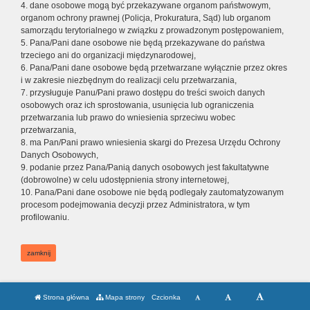
4. dane osobowe mogą być przekazywane organom państwowym,
organom ochrony prawnej (Policja, Prokuratura, Sąd) lub organom
samorządu terytorialnego w związku z prowadzonym postępowaniem,
5. Pana/Pani dane osobowe nie będą przekazywane do państwa
trzeciego ani do organizacji międzynarodowej,
6. Pana/Pani dane osobowe będą przetwarzane wyłącznie przez okres
i w zakresie niezbędnym do realizacji celu przetwarzania,
7. przysługuje Panu/Pani prawo dostępu do treści swoich danych
osobowych oraz ich sprostowania, usunięcia lub ograniczenia
przetwarzania lub prawo do wniesienia sprzeciwu wobec
przetwarzania,
8. ma Pan/Pani prawo wniesienia skargi do Prezesa Urzędu Ochrony
Danych Osobowych,
9. podanie przez Pana/Panią danych osobowych jest fakultatywne
(dobrowolne) w celu udostępnienia strony internetowej,
10. Pana/Pani dane osobowe nie będą podlegały zautomatyzowanym
procesom podejmowania decyzji przez Administratora, w tym
profilowaniu.
zamknij
Strona główna
Mapa strony
Czcionka