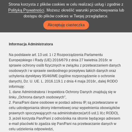
Strona korzysta z plików cookies w celu realizacji usług i zgodnie z
Polityką Prywatności
. Możesz określić warunki przechowywania lub
dostępu do plików cookies w Twojej przeglądarce.
Akceptuję ciasteczka
Informacja Administratora
Na podstawie art. 13 ust. 1 i 2 Rozporządzenia Parlamentu
Europejskiego i Rady (UE) 2016/679 z dnia 27 kwietnia 2016r. w
sprawie ochrony osób fizycznych w związku z przetwarzaniem danych
osobowych i w sprawie swobodnego przepływu takich danych oraz
uchylenia dyrektywy 95/46/WE (ogólne rozporządzenie o ochronie
danych), Dz. U. UE. L. 2016.119.1 z dnia 4 maja 2016r., dalej RODO
informuję:
1. dane Administratora i Inspektora Ochrony Danych znajdują się w
linku „Ochrona danych osobowych”,
2. Pana/Pani dane osobowe w postaci adresu IP, są przetwarzane w
celu udostępniania strony internetowej oraz wypełnienia obowiązków
prawnych spoczywających na administratorze(art.6 ust.1 lit.c RODO),
3. jeżeli korzysta Pan/Pani z odnośnika na stronie będącego adresem
e-mail placówki to zgadza się Pan/Pani na przetwarzanie danych w
celu udzielenia odpowiedzi,