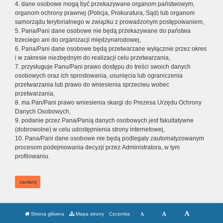
4. dane osobowe mogą być przekazywane organom państwowym,
organom ochrony prawnej (Policja, Prokuratura, Sąd) lub organom
samorządu terytorialnego w związku z prowadzonym postępowaniem,
5. Pana/Pani dane osobowe nie będą przekazywane do państwa
trzeciego ani do organizacji międzynarodowej,
6. Pana/Pani dane osobowe będą przetwarzane wyłącznie przez okres
i w zakresie niezbędnym do realizacji celu przetwarzania,
7. przysługuje Panu/Pani prawo dostępu do treści swoich danych
osobowych oraz ich sprostowania, usunięcia lub ograniczenia
przetwarzania lub prawo do wniesienia sprzeciwu wobec
przetwarzania,
8. ma Pan/Pani prawo wniesienia skargi do Prezesa Urzędu Ochrony
Danych Osobowych,
9. podanie przez Pana/Panią danych osobowych jest fakultatywne
(dobrowolne) w celu udostępnienia strony internetowej,
10. Pana/Pani dane osobowe nie będą podlegały zautomatyzowanym
procesom podejmowania decyzji przez Administratora, w tym
profilowaniu.
zamknij
Strona główna
Mapa strony
Czcionka