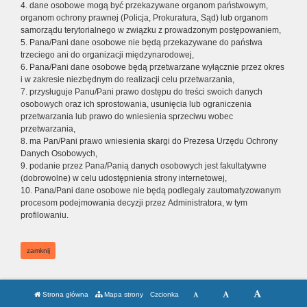
4. dane osobowe mogą być przekazywane organom państwowym,
organom ochrony prawnej (Policja, Prokuratura, Sąd) lub organom
samorządu terytorialnego w związku z prowadzonym postępowaniem,
5. Pana/Pani dane osobowe nie będą przekazywane do państwa
trzeciego ani do organizacji międzynarodowej,
6. Pana/Pani dane osobowe będą przetwarzane wyłącznie przez okres
i w zakresie niezbędnym do realizacji celu przetwarzania,
7. przysługuje Panu/Pani prawo dostępu do treści swoich danych
osobowych oraz ich sprostowania, usunięcia lub ograniczenia
przetwarzania lub prawo do wniesienia sprzeciwu wobec
przetwarzania,
8. ma Pan/Pani prawo wniesienia skargi do Prezesa Urzędu Ochrony
Danych Osobowych,
9. podanie przez Pana/Panią danych osobowych jest fakultatywne
(dobrowolne) w celu udostępnienia strony internetowej,
10. Pana/Pani dane osobowe nie będą podlegały zautomatyzowanym
procesom podejmowania decyzji przez Administratora, w tym
profilowaniu.
zamknij
Strona główna
Mapa strony
Czcionka