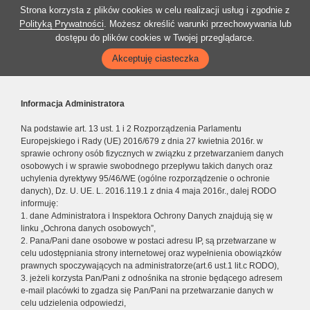
Strona korzysta z plików cookies w celu realizacji usług i zgodnie z
Polityką Prywatności
. Możesz określić warunki przechowywania lub
dostępu do plików cookies w Twojej przeglądarce.
Akceptuję ciasteczka
Informacja Administratora
Na podstawie art. 13 ust. 1 i 2 Rozporządzenia Parlamentu
Europejskiego i Rady (UE) 2016/679 z dnia 27 kwietnia 2016r. w
sprawie ochrony osób fizycznych w związku z przetwarzaniem danych
osobowych i w sprawie swobodnego przepływu takich danych oraz
uchylenia dyrektywy 95/46/WE (ogólne rozporządzenie o ochronie
danych), Dz. U. UE. L. 2016.119.1 z dnia 4 maja 2016r., dalej RODO
informuję:
1. dane Administratora i Inspektora Ochrony Danych znajdują się w
linku „Ochrona danych osobowych”,
2. Pana/Pani dane osobowe w postaci adresu IP, są przetwarzane w
celu udostępniania strony internetowej oraz wypełnienia obowiązków
prawnych spoczywających na administratorze(art.6 ust.1 lit.c RODO),
3. jeżeli korzysta Pan/Pani z odnośnika na stronie będącego adresem
e-mail placówki to zgadza się Pan/Pani na przetwarzanie danych w
celu udzielenia odpowiedzi,