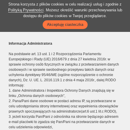
Strona korzysta z plików cookies w celu realizacji usług i zgodnie z
Polityką Prywatności
. Możesz określić warunki przechowywania lub
dostępu do plików cookies w Twojej przeglądarce.
Akceptuję ciasteczka
Informacja Administratora
Na podstawie art. 13 ust. 1 i 2 Rozporządzenia Parlamentu
Europejskiego i Rady (UE) 2016/679 z dnia 27 kwietnia 2016r. w
sprawie ochrony osób fizycznych w związku z przetwarzaniem danych
osobowych i w sprawie swobodnego przepływu takich danych oraz
uchylenia dyrektywy 95/46/WE (ogólne rozporządzenie o ochronie
danych), Dz. U. UE. L. 2016.119.1 z dnia 4 maja 2016r., dalej RODO
informuję:
1. dane Administratora i Inspektora Ochrony Danych znajdują się w
linku „Ochrona danych osobowych”,
2. Pana/Pani dane osobowe w postaci adresu IP, są przetwarzane w
celu udostępniania strony internetowej oraz wypełnienia obowiązków
prawnych spoczywających na administratorze(art.6 ust.1 lit.c RODO),
3. jeżeli korzysta Pan/Pani z odnośnika na stronie będącego adresem
e-mail placówki to zgadza się Pan/Pani na przetwarzanie danych w
celu udzielenia odpowiedzi,