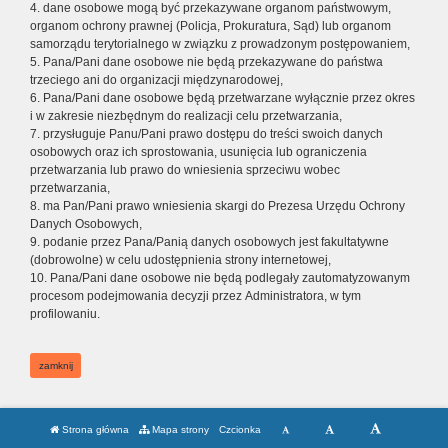
4. dane osobowe mogą być przekazywane organom państwowym,
organom ochrony prawnej (Policja, Prokuratura, Sąd) lub organom
samorządu terytorialnego w związku z prowadzonym postępowaniem,
5. Pana/Pani dane osobowe nie będą przekazywane do państwa
trzeciego ani do organizacji międzynarodowej,
6. Pana/Pani dane osobowe będą przetwarzane wyłącznie przez okres
i w zakresie niezbędnym do realizacji celu przetwarzania,
7. przysługuje Panu/Pani prawo dostępu do treści swoich danych
osobowych oraz ich sprostowania, usunięcia lub ograniczenia
przetwarzania lub prawo do wniesienia sprzeciwu wobec
przetwarzania,
8. ma Pan/Pani prawo wniesienia skargi do Prezesa Urzędu Ochrony
Danych Osobowych,
9. podanie przez Pana/Panią danych osobowych jest fakultatywne
(dobrowolne) w celu udostępnienia strony internetowej,
10. Pana/Pani dane osobowe nie będą podlegały zautomatyzowanym
procesom podejmowania decyzji przez Administratora, w tym
profilowaniu.
zamknij
Strona główna
Mapa strony
Czcionka