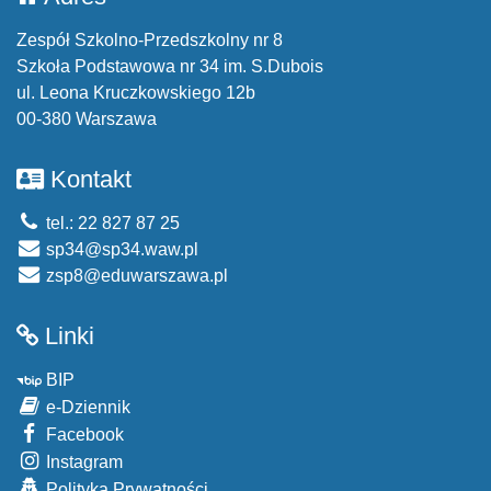
Zespół Szkolno-Przedszkolny nr 8
Szkoła Podstawowa nr 34 im. S.Dubois
ul. Leona Kruczkowskiego 12b
00-380 Warszawa
Kontakt
tel.: 22 827 87 25
sp34@sp34.waw.pl
zsp8@eduwarszawa.pl
Linki
BIP
e-Dziennik
Facebook
Instagram
Polityka Prywatności