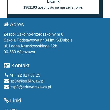
Licznik
1961103
gości było na naszej stronie.
Adres
Zespół Szkolno-Przedszkolny nr 8
Szkoła Podstawowa nr 34 im. S.Dubois
ul. Leona Kruczkowskiego 12b
00-380 Warszawa
Kontakt
tel.: 22 827 87 25
sp34@sp34.waw.pl
zsp8@eduwarszawa.pl
Linki