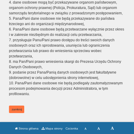
4. dane osobowe mogą być przekazywane organom państwowym,
organom ochrony prawnej (Policja, Prokuratura, Sąd) lub organom
samorządu terytorialnego w związku z prowadzonym postępowaniem,
5. Pana/Pani dane osobowe nie będą przekazywane do państwa
trzeciego ani do organizacji międzynarodowej,
6. Pana/Pani dane osobowe będą przetwarzane wyłącznie przez okres
i w zakresie niezbędnym do realizacji celu przetwarzania,
7. przysługuje Panu/Pani prawo dostępu do treści swoich danych
osobowych oraz ich sprostowania, usunięcia lub ograniczenia
przetwarzania lub prawo do wniesienia sprzeciwu wobec
przetwarzania,
8. ma Pan/Pani prawo wniesienia skargi do Prezesa Urzędu Ochrony
Danych Osobowych,
9. podanie przez Pana/Panią danych osobowych jest fakultatywne
(dobrowolne) w celu udostępnienia strony internetowej,
10. Pana/Pani dane osobowe nie będą podlegały zautomatyzowanym
procesom podejmowania decyzji przez Administratora, w tym
profilowaniu.
zamknij
Strona główna
Mapa strony
Czcionka