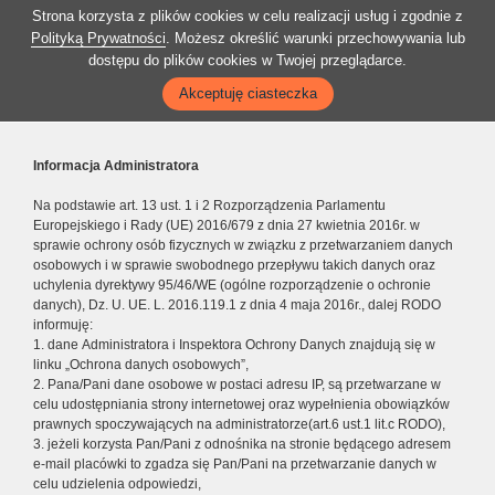
Strona korzysta z plików cookies w celu realizacji usług i zgodnie z
Polityką Prywatności
. Możesz określić warunki przechowywania lub
dostępu do plików cookies w Twojej przeglądarce.
Akceptuję ciasteczka
Informacja Administratora
Na podstawie art. 13 ust. 1 i 2 Rozporządzenia Parlamentu
Europejskiego i Rady (UE) 2016/679 z dnia 27 kwietnia 2016r. w
sprawie ochrony osób fizycznych w związku z przetwarzaniem danych
osobowych i w sprawie swobodnego przepływu takich danych oraz
uchylenia dyrektywy 95/46/WE (ogólne rozporządzenie o ochronie
danych), Dz. U. UE. L. 2016.119.1 z dnia 4 maja 2016r., dalej RODO
informuję:
1. dane Administratora i Inspektora Ochrony Danych znajdują się w
linku „Ochrona danych osobowych”,
2. Pana/Pani dane osobowe w postaci adresu IP, są przetwarzane w
celu udostępniania strony internetowej oraz wypełnienia obowiązków
prawnych spoczywających na administratorze(art.6 ust.1 lit.c RODO),
3. jeżeli korzysta Pan/Pani z odnośnika na stronie będącego adresem
e-mail placówki to zgadza się Pan/Pani na przetwarzanie danych w
celu udzielenia odpowiedzi,