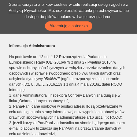
Strona korzysta z plików cookies w celu realizacji usług i zgodnie z
Polityką Prywatności
. Możesz określić warunki przechowywania lub
dostępu do plików cookies w Twojej przeglądarce.
Akceptuję ciasteczka
Informacja Administratora
Na podstawie art. 13 ust. 1 i 2 Rozporządzenia Parlamentu
Europejskiego i Rady (UE) 2016/679 z dnia 27 kwietnia 2016r. w
sprawie ochrony osób fizycznych w związku z przetwarzaniem danych
osobowych i w sprawie swobodnego przepływu takich danych oraz
uchylenia dyrektywy 95/46/WE (ogólne rozporządzenie o ochronie
danych), Dz. U. UE. L. 2016.119.1 z dnia 4 maja 2016r., dalej RODO
informuję:
1. dane Administratora i Inspektora Ochrony Danych znajdują się w
linku „Ochrona danych osobowych”,
2. Pana/Pani dane osobowe w postaci adresu IP, są przetwarzane w
celu udostępniania strony internetowej oraz wypełnienia obowiązków
prawnych spoczywających na administratorze(art.6 ust.1 lit.c RODO),
3. jeżeli korzysta Pan/Pani z odnośnika na stronie będącego adresem
e-mail placówki to zgadza się Pan/Pani na przetwarzanie danych w
celu udzielenia odpowiedzi,