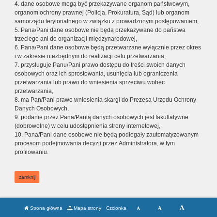
4. dane osobowe mogą być przekazywane organom państwowym,
organom ochrony prawnej (Policja, Prokuratura, Sąd) lub organom
samorządu terytorialnego w związku z prowadzonym postępowaniem,
5. Pana/Pani dane osobowe nie będą przekazywane do państwa
trzeciego ani do organizacji międzynarodowej,
6. Pana/Pani dane osobowe będą przetwarzane wyłącznie przez okres
i w zakresie niezbędnym do realizacji celu przetwarzania,
7. przysługuje Panu/Pani prawo dostępu do treści swoich danych
osobowych oraz ich sprostowania, usunięcia lub ograniczenia
przetwarzania lub prawo do wniesienia sprzeciwu wobec
przetwarzania,
8. ma Pan/Pani prawo wniesienia skargi do Prezesa Urzędu Ochrony
Danych Osobowych,
9. podanie przez Pana/Panią danych osobowych jest fakultatywne
(dobrowolne) w celu udostępnienia strony internetowej,
10. Pana/Pani dane osobowe nie będą podlegały zautomatyzowanym
procesom podejmowania decyzji przez Administratora, w tym
profilowaniu.
zamknij
Strona główna
Mapa strony
Czcionka