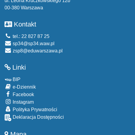
ul. Leona Kruczkowskiego 12b
00-380 Warszawa
Kontakt
tel.: 22 827 87 25
sp34@sp34.waw.pl
zsp8@eduwarszawa.pl
Linki
BIP
e-Dziennik
Facebook
Instagram
Polityka Prywatności
Deklaracja Dostępności
Mapa