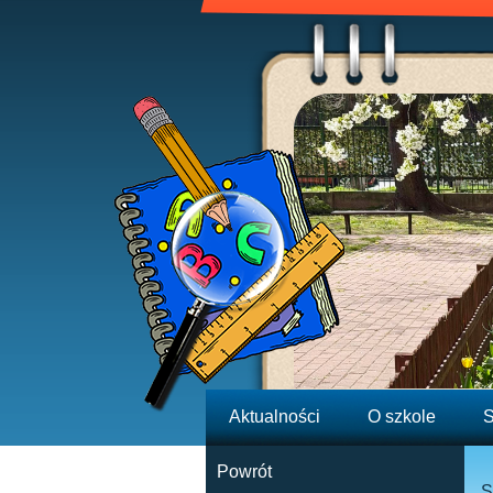
Aktualności
O szkole
S
Powrót
S