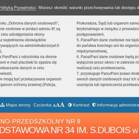
Polityką Prywatności
. Możesz określić warunki przechowywania lub dostępu d
 linku „Ochrona danych osobowych”,
Prokuratura, Sąd) lub organom sam
ne osobowe w postaci adresu IP, są
terytorialnego w związku z prowadz
 celu udostępniania strony
postępowaniem,
raz wypełnienia obowiązków
5. Pana/Pani dane osobowe nie bę
ywających na administratorze(art.6
do państwa trzeciego ani do organiza
),
międzynarodowej,
sta Pan/Pani z odnośnika na stronie
6. Pana/Pani dane osobowe będą pr
em e-mail placówki to zgadza się
wyłącznie przez okres i w zakresie 
zetwarzanie danych w celu
realizacji celu przetwarzania,
owiedzi,
7. przysługuje Panu/Pani prawo dost
we mogą być przekazywane organom
swoich danych osobowych oraz ich s
ganom ochrony prawnej (Policja,
usunięcia lub ograniczenia przetwar
Mapa strony
Czcionka
Kontrast
Informacja administra
NO-PRZEDSZKOLNY NR 8
DSTAWOWA NR 34 IM. S.DUBOIS
W