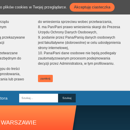
o plików cookies w Twojej przeglądarce.
Akceptuję ciasteczka
orządu
do wniesienia sprzeciwu wobec przetwarzania,
onym
8. ma Pan/Pani prawo wniesienia skargi do Prezesa
Urzędu Ochrony Danych Osobowych,
dą przekazywane
9. podanie przez Pana/Panią danych osobowych
cji
jest fakultatywne (dobrowolne) w celu udostępnienia
strony internetowej,
zetwarzane
10. Pana/Pani dane osobowe nie będą podlegały
niezbędnym do
zautomatyzowanym procesom podejmowania
decyzji przez Administratora, w tym profilowaniu.
ępu do treści
prostowania,
zamknij
zania lub prawo
tora
Fraza
 WARSZAWIE