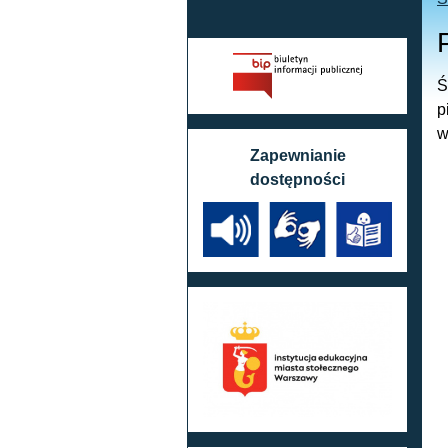
Ś
p
w
Zapewnianie
dostępności