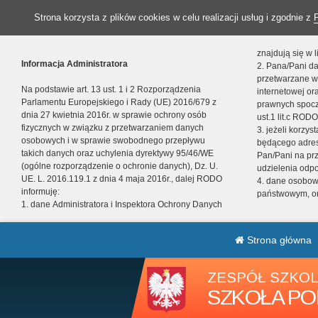
Strona korzysta z plików cookies w celu realizacji usług i zgodnie z
znajdują się w
Informacja Administratora
2. Pana/Pani da
przetwarzane w
Na podstawie art. 13 ust. 1 i 2 Rozporządzenia
internetowej o
Parlamentu Europejskiego i Rady (UE) 2016/679 z
prawnych spocz
dnia 27 kwietnia 2016r. w sprawie ochrony osób
ust.1 lit.c RODO
fizycznych w związku z przetwarzaniem danych
3. jeżeli korzy
osobowych i w sprawie swobodnego przepływu
będącego adres
takich danych oraz uchylenia dyrektywy 95/46/WE
Pan/Pani na pr
(ogólne rozporządzenie o ochronie danych), Dz. U.
udzielenia odp
UE. L. 2016.119.1 z dnia 4 maja 2016r., dalej RODO
4. dane osobo
informuję:
państwowym, or
1. dane Administratora i Inspektora Ochrony Danych
Strona główna
ZESPÓŁ SZKOL
SZKOŁA PO