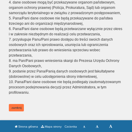
4. dane osobowe mogą być przekazywane organom państwowym,
organom ochrony prawnej (Policja, Prokuratura, Sąd) lub organom
samorządu terytorialnego w związku z prowadzonym postępowaniem,
5. Pana/Pani dane osobowe nie będą przekazywane do państwa
trzeciego ani do organizacji międzynarodowej,
6. Pana/Pani dane osobowe będą przetwarzane wyłącznie przez okres
i w zakresie niezbędnym do realizacji celu przetwarzania,
7. przysługuje Panu/Pani prawo dostępu do treści swoich danych
osobowych oraz ich sprostowania, usunięcia lub ograniczenia
przetwarzania lub prawo do wniesienia sprzeciwu wobec
przetwarzania,
8. ma Pan/Pani prawo wniesienia skargi do Prezesa Urzędu Ochrony
Danych Osobowych,
9. podanie przez Pana/Panią danych osobowych jest fakultatywne
(dobrowolne) w celu udostępnienia strony internetowej,
10. Pana/Pani dane osobowe nie będą podlegały zautomatyzowanym
procesom podejmowania decyzji przez Administratora, w tym
profilowaniu.
zamknij
Strona główna
Mapa strony
Czcionka