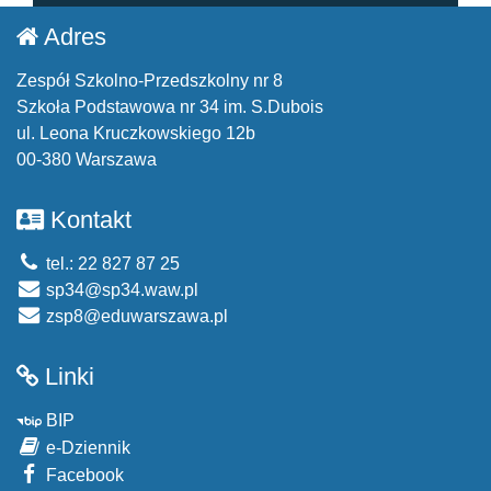
Adres
Zespół Szkolno-Przedszkolny nr 8
Szkoła Podstawowa nr 34 im. S.Dubois
ul. Leona Kruczkowskiego 12b
00-380 Warszawa
Kontakt
tel.: 22 827 87 25
sp34@sp34.waw.pl
zsp8@eduwarszawa.pl
Linki
BIP
e-Dziennik
Facebook