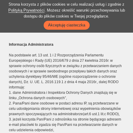
Strona korzysta z plików cookies w celu realizacji usług i zgodnie z
Polityką Prywatności
. Możesz określić warunki przechowywania lub
dostępu do plików cookies w Twojej przeglądarce.
Akceptuję ciasteczka
Informacja Administratora
Na podstawie art. 13 ust. 1 i 2 Rozporządzenia Parlamentu
Europejskiego i Rady (UE) 2016/679 z dnia 27 kwietnia 2016r. w
sprawie ochrony osób fizycznych w związku z przetwarzaniem danych
osobowych i w sprawie swobodnego przepływu takich danych oraz
uchylenia dyrektywy 95/46/WE (ogólne rozporządzenie o ochronie
danych), Dz. U. UE. L. 2016.119.1 z dnia 4 maja 2016r., dalej RODO
informuję:
1. dane Administratora i Inspektora Ochrony Danych znajdują się w
linku „Ochrona danych osobowych”,
2. Pana/Pani dane osobowe w postaci adresu IP, są przetwarzane w
celu udostępniania strony internetowej oraz wypełnienia obowiązków
prawnych spoczywających na administratorze(art.6 ust.1 lit.c RODO),
3. jeżeli korzysta Pan/Pani z odnośnika na stronie będącego adresem
e-mail placówki to zgadza się Pan/Pani na przetwarzanie danych w
celu udzielenia odpowiedzi,