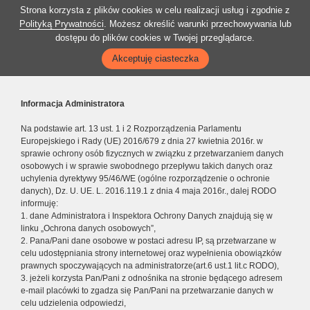
Strona korzysta z plików cookies w celu realizacji usług i zgodnie z
Polityką Prywatności
. Możesz określić warunki przechowywania lub
dostępu do plików cookies w Twojej przeglądarce.
Akceptuję ciasteczka
Informacja Administratora
Na podstawie art. 13 ust. 1 i 2 Rozporządzenia Parlamentu
Europejskiego i Rady (UE) 2016/679 z dnia 27 kwietnia 2016r. w
sprawie ochrony osób fizycznych w związku z przetwarzaniem danych
osobowych i w sprawie swobodnego przepływu takich danych oraz
uchylenia dyrektywy 95/46/WE (ogólne rozporządzenie o ochronie
danych), Dz. U. UE. L. 2016.119.1 z dnia 4 maja 2016r., dalej RODO
informuję:
1. dane Administratora i Inspektora Ochrony Danych znajdują się w
linku „Ochrona danych osobowych”,
2. Pana/Pani dane osobowe w postaci adresu IP, są przetwarzane w
celu udostępniania strony internetowej oraz wypełnienia obowiązków
prawnych spoczywających na administratorze(art.6 ust.1 lit.c RODO),
3. jeżeli korzysta Pan/Pani z odnośnika na stronie będącego adresem
e-mail placówki to zgadza się Pan/Pani na przetwarzanie danych w
celu udzielenia odpowiedzi,