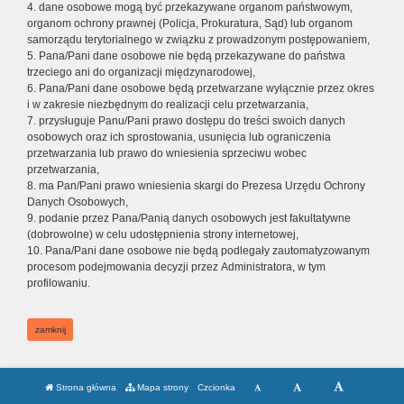
4. dane osobowe mogą być przekazywane organom państwowym,
organom ochrony prawnej (Policja, Prokuratura, Sąd) lub organom
samorządu terytorialnego w związku z prowadzonym postępowaniem,
5. Pana/Pani dane osobowe nie będą przekazywane do państwa
trzeciego ani do organizacji międzynarodowej,
6. Pana/Pani dane osobowe będą przetwarzane wyłącznie przez okres
i w zakresie niezbędnym do realizacji celu przetwarzania,
7. przysługuje Panu/Pani prawo dostępu do treści swoich danych
osobowych oraz ich sprostowania, usunięcia lub ograniczenia
przetwarzania lub prawo do wniesienia sprzeciwu wobec
przetwarzania,
8. ma Pan/Pani prawo wniesienia skargi do Prezesa Urzędu Ochrony
Danych Osobowych,
9. podanie przez Pana/Panią danych osobowych jest fakultatywne
(dobrowolne) w celu udostępnienia strony internetowej,
10. Pana/Pani dane osobowe nie będą podlegały zautomatyzowanym
procesom podejmowania decyzji przez Administratora, w tym
profilowaniu.
zamknij
Strona główna
Mapa strony
Czcionka