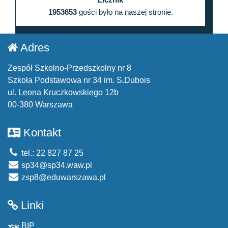
1953653
gości było na naszej stronie.
Adres
Zespół Szkolno-Przedszkolny nr 8
Szkoła Podstawowa nr 34 im. S.Dubois
ul. Leona Kruczkowskiego 12b
00-380 Warszawa
Kontakt
tel.: 22 827 87 25
sp34@sp34.waw.pl
zsp8@eduwarszawa.pl
Linki
BIP