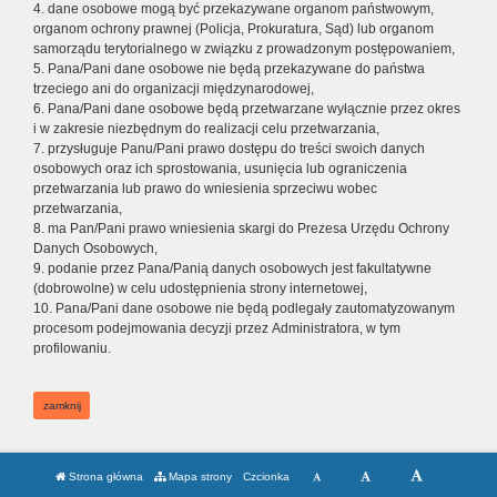
4. dane osobowe mogą być przekazywane organom państwowym,
organom ochrony prawnej (Policja, Prokuratura, Sąd) lub organom
samorządu terytorialnego w związku z prowadzonym postępowaniem,
5. Pana/Pani dane osobowe nie będą przekazywane do państwa
trzeciego ani do organizacji międzynarodowej,
6. Pana/Pani dane osobowe będą przetwarzane wyłącznie przez okres
i w zakresie niezbędnym do realizacji celu przetwarzania,
7. przysługuje Panu/Pani prawo dostępu do treści swoich danych
osobowych oraz ich sprostowania, usunięcia lub ograniczenia
przetwarzania lub prawo do wniesienia sprzeciwu wobec
przetwarzania,
8. ma Pan/Pani prawo wniesienia skargi do Prezesa Urzędu Ochrony
Danych Osobowych,
9. podanie przez Pana/Panią danych osobowych jest fakultatywne
(dobrowolne) w celu udostępnienia strony internetowej,
10. Pana/Pani dane osobowe nie będą podlegały zautomatyzowanym
procesom podejmowania decyzji przez Administratora, w tym
profilowaniu.
zamknij
Strona główna
Mapa strony
Czcionka