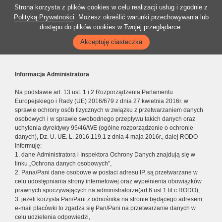
Strona korzysta z plików cookies w celu realizacji usług i zgodnie z
Polityką Prywatności
. Możesz określić warunki przechowywania lub
dostępu do plików cookies w Twojej przeglądarce.
Akceptuję ciasteczka
Informacja Administratora
Na podstawie art. 13 ust. 1 i 2 Rozporządzenia Parlamentu
Europejskiego i Rady (UE) 2016/679 z dnia 27 kwietnia 2016r. w
sprawie ochrony osób fizycznych w związku z przetwarzaniem danych
osobowych i w sprawie swobodnego przepływu takich danych oraz
uchylenia dyrektywy 95/46/WE (ogólne rozporządzenie o ochronie
danych), Dz. U. UE. L. 2016.119.1 z dnia 4 maja 2016r., dalej RODO
informuję:
1. dane Administratora i Inspektora Ochrony Danych znajdują się w
linku „Ochrona danych osobowych”,
2. Pana/Pani dane osobowe w postaci adresu IP, są przetwarzane w
celu udostępniania strony internetowej oraz wypełnienia obowiązków
prawnych spoczywających na administratorze(art.6 ust.1 lit.c RODO),
3. jeżeli korzysta Pan/Pani z odnośnika na stronie będącego adresem
e-mail placówki to zgadza się Pan/Pani na przetwarzanie danych w
celu udzielenia odpowiedzi,