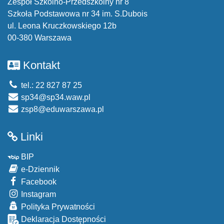
Zespół Szkolno-Przedszkolny nr 8
Szkoła Podstawowa nr 34 im. S.Dubois
ul. Leona Kruczkowskiego 12b
00-380 Warszawa
Kontakt
tel.: 22 827 87 25
sp34@sp34.waw.pl
zsp8@eduwarszawa.pl
Linki
BIP
e-Dziennik
Facebook
Instagram
Polityka Prywatności
Deklaracja Dostępności