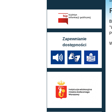
B
"
P
Zapewnianie
W
dostępności