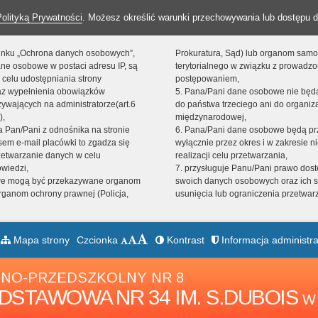
Polityką Prywatności
. Możesz określić warunki przechowywania lub dostępu d
 linku „Ochrona danych osobowych”,
Prokuratura, Sąd) lub organom sam
ne osobowe w postaci adresu IP, są
terytorialnego w związku z prowadz
 celu udostępniania strony
postępowaniem,
raz wypełnienia obowiązków
5. Pana/Pani dane osobowe nie bę
ywających na administratorze(art.6
do państwa trzeciego ani do organiza
),
międzynarodowej,
sta Pan/Pani z odnośnika na stronie
6. Pana/Pani dane osobowe będą pr
em e-mail placówki to zgadza się
wyłącznie przez okres i w zakresie 
zetwarzanie danych w celu
realizacji celu przetwarzania,
owiedzi,
7. przysługuje Panu/Pani prawo dost
we mogą być przekazywane organom
swoich danych osobowych oraz ich s
ganom ochrony prawnej (Policja,
usunięcia lub ograniczenia przetwar
Mapa strony
Czcionka
Kontrast
Informacja administra
NO-PRZEDSZKOLNY NR 8
DSTAWOWA NR 34 IM. S.DUBOIS
W