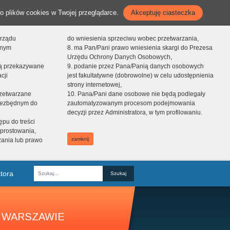
o plików cookies w Twojej przeglądarce.
Akceptuję ciasteczka
orządu
do wniesienia sprzeciwu wobec przetwarzania,
onym
8. ma Pan/Pani prawo wniesienia skargi do Prezesa
Urzędu Ochrony Danych Osobowych,
dą przekazywane
9. podanie przez Pana/Panią danych osobowych
cji
jest fakultatywne (dobrowolne) w celu udostępnienia
strony internetowej,
zetwarzane
10. Pana/Pani dane osobowe nie będą podlegały
niezbędnym do
zautomatyzowanym procesom podejmowania
decyzji przez Administratora, w tym profilowaniu.
ępu do treści
prostowania,
zamknij
zania lub prawo
tora
Fraza
 WARSZAWIE