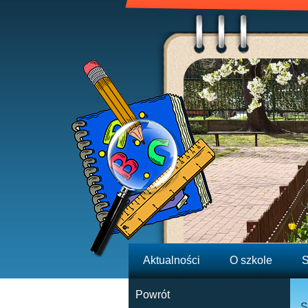
Aktualności
O szkole
S
Powrót
S