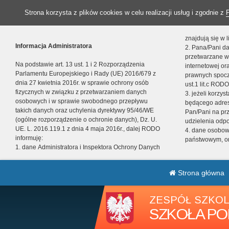
Strona korzysta z plików cookies w celu realizacji usług i zgodnie z
znajdują się w
Informacja Administratora
2. Pana/Pani da
przetwarzane w
Na podstawie art. 13 ust. 1 i 2 Rozporządzenia
internetowej o
Parlamentu Europejskiego i Rady (UE) 2016/679 z
prawnych spocz
dnia 27 kwietnia 2016r. w sprawie ochrony osób
ust.1 lit.c RODO
fizycznych w związku z przetwarzaniem danych
3. jeżeli korzy
osobowych i w sprawie swobodnego przepływu
będącego adres
takich danych oraz uchylenia dyrektywy 95/46/WE
Pan/Pani na pr
(ogólne rozporządzenie o ochronie danych), Dz. U.
udzielenia odp
UE. L. 2016.119.1 z dnia 4 maja 2016r., dalej RODO
4. dane osobo
informuję:
państwowym, or
1. dane Administratora i Inspektora Ochrony Danych
Strona główna
ZESPÓŁ SZKOL
SZKOŁA PO