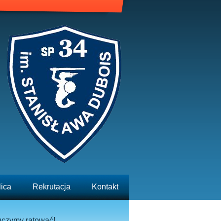
lica
Rekrutacja
Kontakt
uczymy ratować!