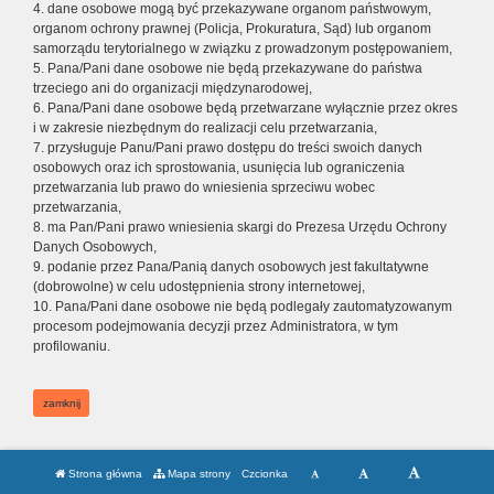
4. dane osobowe mogą być przekazywane organom państwowym,
organom ochrony prawnej (Policja, Prokuratura, Sąd) lub organom
samorządu terytorialnego w związku z prowadzonym postępowaniem,
5. Pana/Pani dane osobowe nie będą przekazywane do państwa
trzeciego ani do organizacji międzynarodowej,
6. Pana/Pani dane osobowe będą przetwarzane wyłącznie przez okres
i w zakresie niezbędnym do realizacji celu przetwarzania,
7. przysługuje Panu/Pani prawo dostępu do treści swoich danych
osobowych oraz ich sprostowania, usunięcia lub ograniczenia
przetwarzania lub prawo do wniesienia sprzeciwu wobec
przetwarzania,
8. ma Pan/Pani prawo wniesienia skargi do Prezesa Urzędu Ochrony
Danych Osobowych,
9. podanie przez Pana/Panią danych osobowych jest fakultatywne
(dobrowolne) w celu udostępnienia strony internetowej,
10. Pana/Pani dane osobowe nie będą podlegały zautomatyzowanym
procesom podejmowania decyzji przez Administratora, w tym
profilowaniu.
zamknij
Strona główna
Mapa strony
Czcionka