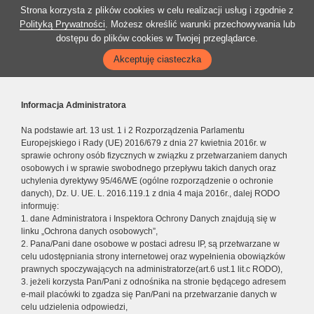
Strona korzysta z plików cookies w celu realizacji usług i zgodnie z
Polityką Prywatności
. Możesz określić warunki przechowywania lub
dostępu do plików cookies w Twojej przeglądarce.
Akceptuję ciasteczka
Informacja Administratora
Na podstawie art. 13 ust. 1 i 2 Rozporządzenia Parlamentu
Europejskiego i Rady (UE) 2016/679 z dnia 27 kwietnia 2016r. w
sprawie ochrony osób fizycznych w związku z przetwarzaniem danych
osobowych i w sprawie swobodnego przepływu takich danych oraz
uchylenia dyrektywy 95/46/WE (ogólne rozporządzenie o ochronie
danych), Dz. U. UE. L. 2016.119.1 z dnia 4 maja 2016r., dalej RODO
informuję:
1. dane Administratora i Inspektora Ochrony Danych znajdują się w
linku „Ochrona danych osobowych”,
2. Pana/Pani dane osobowe w postaci adresu IP, są przetwarzane w
celu udostępniania strony internetowej oraz wypełnienia obowiązków
prawnych spoczywających na administratorze(art.6 ust.1 lit.c RODO),
3. jeżeli korzysta Pan/Pani z odnośnika na stronie będącego adresem
e-mail placówki to zgadza się Pan/Pani na przetwarzanie danych w
celu udzielenia odpowiedzi,