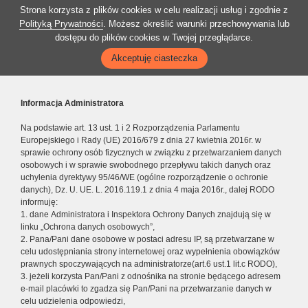
Strona korzysta z plików cookies w celu realizacji usług i zgodnie z
Polityką Prywatności
. Możesz określić warunki przechowywania lub
dostępu do plików cookies w Twojej przeglądarce.
Akceptuję ciasteczka
Informacja Administratora
Na podstawie art. 13 ust. 1 i 2 Rozporządzenia Parlamentu
Europejskiego i Rady (UE) 2016/679 z dnia 27 kwietnia 2016r. w
sprawie ochrony osób fizycznych w związku z przetwarzaniem danych
osobowych i w sprawie swobodnego przepływu takich danych oraz
uchylenia dyrektywy 95/46/WE (ogólne rozporządzenie o ochronie
danych), Dz. U. UE. L. 2016.119.1 z dnia 4 maja 2016r., dalej RODO
informuję:
1. dane Administratora i Inspektora Ochrony Danych znajdują się w
linku „Ochrona danych osobowych”,
2. Pana/Pani dane osobowe w postaci adresu IP, są przetwarzane w
celu udostępniania strony internetowej oraz wypełnienia obowiązków
prawnych spoczywających na administratorze(art.6 ust.1 lit.c RODO),
3. jeżeli korzysta Pan/Pani z odnośnika na stronie będącego adresem
e-mail placówki to zgadza się Pan/Pani na przetwarzanie danych w
celu udzielenia odpowiedzi,