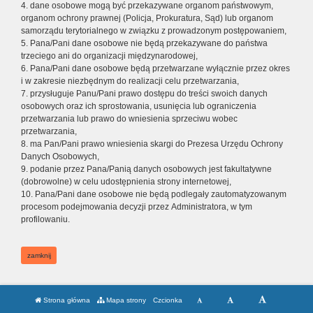
4. dane osobowe mogą być przekazywane organom państwowym,
organom ochrony prawnej (Policja, Prokuratura, Sąd) lub organom
samorządu terytorialnego w związku z prowadzonym postępowaniem,
5. Pana/Pani dane osobowe nie będą przekazywane do państwa
trzeciego ani do organizacji międzynarodowej,
6. Pana/Pani dane osobowe będą przetwarzane wyłącznie przez okres
i w zakresie niezbędnym do realizacji celu przetwarzania,
7. przysługuje Panu/Pani prawo dostępu do treści swoich danych
osobowych oraz ich sprostowania, usunięcia lub ograniczenia
przetwarzania lub prawo do wniesienia sprzeciwu wobec
przetwarzania,
8. ma Pan/Pani prawo wniesienia skargi do Prezesa Urzędu Ochrony
Danych Osobowych,
9. podanie przez Pana/Panią danych osobowych jest fakultatywne
(dobrowolne) w celu udostępnienia strony internetowej,
10. Pana/Pani dane osobowe nie będą podlegały zautomatyzowanym
procesom podejmowania decyzji przez Administratora, w tym
profilowaniu.
zamknij
Strona główna
Mapa strony
Czcionka