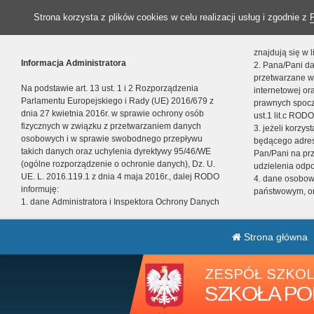
Strona korzysta z plików cookies w celu realizacji usług i zgodnie z
znajdują się w
Informacja Administratora
2. Pana/Pani da
przetwarzane w
Na podstawie art. 13 ust. 1 i 2 Rozporządzenia
internetowej o
Parlamentu Europejskiego i Rady (UE) 2016/679 z
prawnych spocz
dnia 27 kwietnia 2016r. w sprawie ochrony osób
ust.1 lit.c RODO
fizycznych w związku z przetwarzaniem danych
3. jeżeli korzy
osobowych i w sprawie swobodnego przepływu
będącego adres
takich danych oraz uchylenia dyrektywy 95/46/WE
Pan/Pani na pr
(ogólne rozporządzenie o ochronie danych), Dz. U.
udzielenia odp
UE. L. 2016.119.1 z dnia 4 maja 2016r., dalej RODO
4. dane osobo
informuję:
państwowym, or
1. dane Administratora i Inspektora Ochrony Danych
Strona główna
ZESPÓŁ SZKOL
SZKOŁA PO