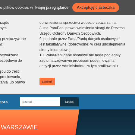
o plików cookies w Twojej przeglądarce.
Akceptuję ciasteczka
orządu
do wniesienia sprzeciwu wobec przetwarzania,
onym
8. ma Pan/Pani prawo wniesienia skargi do Prezesa
Urzędu Ochrony Danych Osobowych,
dą przekazywane
9. podanie przez Pana/Panią danych osobowych
cji
jest fakultatywne (dobrowolne) w celu udostępnienia
strony internetowej,
zetwarzane
10. Pana/Pani dane osobowe nie będą podlegały
niezbędnym do
zautomatyzowanym procesom podejmowania
decyzji przez Administratora, w tym profilowaniu.
ępu do treści
prostowania,
zamknij
zania lub prawo
tora
Fraza
 WARSZAWIE