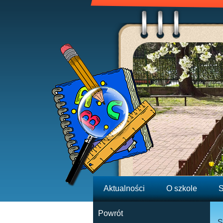
Aktualności
O szkole
S
Powrót
S