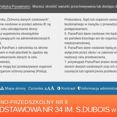
Polityką Prywatności
. Możesz określić warunki przechowywania lub dostępu d
 linku „Ochrona danych osobowych”,
Prokuratura, Sąd) lub organom sam
ne osobowe w postaci adresu IP, są
terytorialnego w związku z prowadz
 celu udostępniania strony
postępowaniem,
raz wypełnienia obowiązków
5. Pana/Pani dane osobowe nie bę
ywających na administratorze(art.6
do państwa trzeciego ani do organiza
),
międzynarodowej,
sta Pan/Pani z odnośnika na stronie
6. Pana/Pani dane osobowe będą pr
em e-mail placówki to zgadza się
wyłącznie przez okres i w zakresie 
zetwarzanie danych w celu
realizacji celu przetwarzania,
owiedzi,
7. przysługuje Panu/Pani prawo dost
we mogą być przekazywane organom
swoich danych osobowych oraz ich s
ganom ochrony prawnej (Policja,
usunięcia lub ograniczenia przetwar
Mapa strony
Czcionka
Kontrast
Informacja administra
NO-PRZEDSZKOLNY NR 8
DSTAWOWA NR 34 IM. S.DUBOIS
W