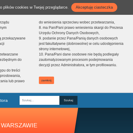
o plików cookies w Twojej przeglądarce.
Akceptuję ciasteczka
orządu
do wniesienia sprzeciwu wobec przetwarzania,
onym
8. ma Pan/Pani prawo wniesienia skargi do Prezesa
Urzędu Ochrony Danych Osobowych,
dą przekazywane
9. podanie przez Pana/Panią danych osobowych
cji
jest fakultatywne (dobrowolne) w celu udostępnienia
strony internetowej,
zetwarzane
10. Pana/Pani dane osobowe nie będą podlegały
niezbędnym do
zautomatyzowanym procesom podejmowania
decyzji przez Administratora, w tym profilowaniu.
ępu do treści
prostowania,
zamknij
zania lub prawo
tora
Fraza
 WARSZAWIE