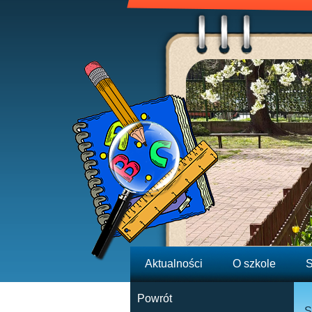
Aktualności
O szkole
S
Powrót
S