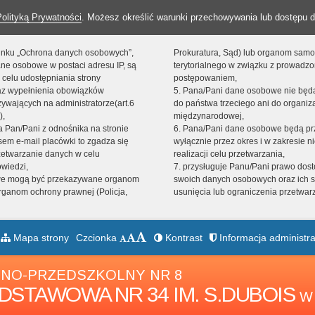
Polityką Prywatności
. Możesz określić warunki przechowywania lub dostępu d
 linku „Ochrona danych osobowych”,
Prokuratura, Sąd) lub organom sam
ne osobowe w postaci adresu IP, są
terytorialnego w związku z prowadz
 celu udostępniania strony
postępowaniem,
raz wypełnienia obowiązków
5. Pana/Pani dane osobowe nie bę
ywających na administratorze(art.6
do państwa trzeciego ani do organiza
),
międzynarodowej,
sta Pan/Pani z odnośnika na stronie
6. Pana/Pani dane osobowe będą pr
em e-mail placówki to zgadza się
wyłącznie przez okres i w zakresie 
zetwarzanie danych w celu
realizacji celu przetwarzania,
owiedzi,
7. przysługuje Panu/Pani prawo dost
we mogą być przekazywane organom
swoich danych osobowych oraz ich s
ganom ochrony prawnej (Policja,
usunięcia lub ograniczenia przetwar
Mapa strony
Czcionka
Kontrast
Informacja administra
NO-PRZEDSZKOLNY NR 8
DSTAWOWA NR 34 IM. S.DUBOIS
W