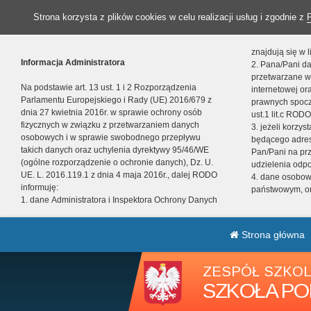
Strona korzysta z plików cookies w celu realizacji usług i zgodnie z
znajdują się w
Informacja Administratora
2. Pana/Pani da
przetwarzane w
Na podstawie art. 13 ust. 1 i 2 Rozporządzenia
internetowej o
Parlamentu Europejskiego i Rady (UE) 2016/679 z
prawnych spocz
dnia 27 kwietnia 2016r. w sprawie ochrony osób
ust.1 lit.c RODO
fizycznych w związku z przetwarzaniem danych
3. jeżeli korzy
osobowych i w sprawie swobodnego przepływu
będącego adres
takich danych oraz uchylenia dyrektywy 95/46/WE
Pan/Pani na pr
(ogólne rozporządzenie o ochronie danych), Dz. U.
udzielenia odp
UE. L. 2016.119.1 z dnia 4 maja 2016r., dalej RODO
4. dane osobo
informuję:
państwowym, or
1. dane Administratora i Inspektora Ochrony Danych
Strona główna
ZESPÓŁ SZKOL
SZKOŁA PO