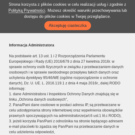
Strona korzysta z plików cookies w celu realizacji usług i zgodnie z
Polityką Prywatności
. Możesz określić warunki przechowywania lub
dostępu do plików cookies w Twojej przeglądarce.
Akceptuję ciasteczka
Informacja Administratora
Na podstawie art. 13 ust. 1 i 2 Rozporządzenia Parlamentu
Europejskiego i Rady (UE) 2016/679 z dnia 27 kwietnia 2016r. w
sprawie ochrony osób fizycznych w związku z przetwarzaniem danych
osobowych i w sprawie swobodnego przepływu takich danych oraz
uchylenia dyrektywy 95/46/WE (ogólne rozporządzenie o ochronie
danych), Dz. U. UE. L. 2016.119.1 z dnia 4 maja 2016r., dalej RODO
informuję:
1. dane Administratora i Inspektora Ochrony Danych znajdują się w
linku „Ochrona danych osobowych”,
2. Pana/Pani dane osobowe w postaci adresu IP, są przetwarzane w
celu udostępniania strony internetowej oraz wypełnienia obowiązków
prawnych spoczywających na administratorze(art.6 ust.1 lit.c RODO),
3. jeżeli korzysta Pan/Pani z odnośnika na stronie będącego adresem
e-mail placówki to zgadza się Pan/Pani na przetwarzanie danych w
celu udzielenia odpowiedzi,