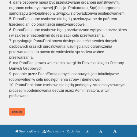
4. dane osobowe mogą być przekazywane organom państwowym,
organom ochrony prawnej (Policja, Prokuratura, Sąd) lub organom
samorządu terytorialnego w związku z prowadzonym postępowaniem,
5. Pana/Pani dane osobowe nie będą przekazywane do państwa
trzeciego ani do organizacji międzynarodowej,
6. Pana/Pani dane osobowe będą przetwarzane wyłącznie przez okres
i w zakresie niezbędnym do realizacji celu przetwarzania,
7. przysługuje Panu/Pani prawo dostępu do treści swoich danych
osobowych oraz ich sprostowania, usunięcia lub ograniczenia
przetwarzania lub prawo do wniesienia sprzeciwu wobec
przetwarzania,
8. ma Pan/Pani prawo wniesienia skargi do Prezesa Urzędu Ochrony
Danych Osobowych,
9. podanie przez Pana/Panią danych osobowych jest fakultatywne
(dobrowolne) w celu udostępnienia strony internetowej,
10. Pana/Pani dane osobowe nie będą podlegały zautomatyzowanym
procesom podejmowania decyzji przez Administratora, w tym
profilowaniu.
zamknij
Strona główna
Mapa strony
Czcionka