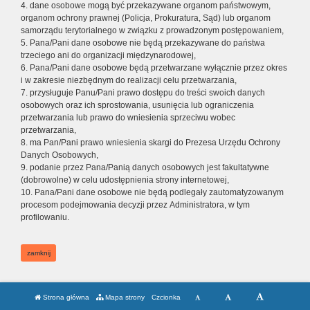
4. dane osobowe mogą być przekazywane organom państwowym,
organom ochrony prawnej (Policja, Prokuratura, Sąd) lub organom
samorządu terytorialnego w związku z prowadzonym postępowaniem,
5. Pana/Pani dane osobowe nie będą przekazywane do państwa
trzeciego ani do organizacji międzynarodowej,
6. Pana/Pani dane osobowe będą przetwarzane wyłącznie przez okres
i w zakresie niezbędnym do realizacji celu przetwarzania,
7. przysługuje Panu/Pani prawo dostępu do treści swoich danych
osobowych oraz ich sprostowania, usunięcia lub ograniczenia
przetwarzania lub prawo do wniesienia sprzeciwu wobec
przetwarzania,
8. ma Pan/Pani prawo wniesienia skargi do Prezesa Urzędu Ochrony
Danych Osobowych,
9. podanie przez Pana/Panią danych osobowych jest fakultatywne
(dobrowolne) w celu udostępnienia strony internetowej,
10. Pana/Pani dane osobowe nie będą podlegały zautomatyzowanym
procesom podejmowania decyzji przez Administratora, w tym
profilowaniu.
zamknij
Strona główna
Mapa strony
Czcionka