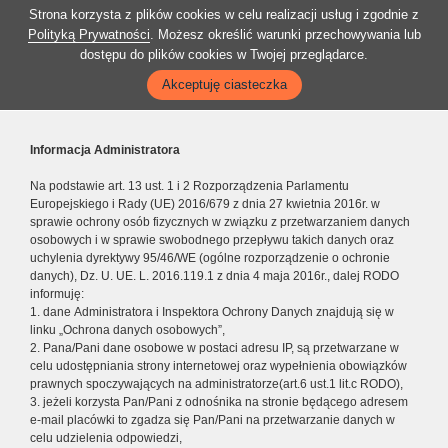
Strona korzysta z plików cookies w celu realizacji usług i zgodnie z
Polityką Prywatności
. Możesz określić warunki przechowywania lub
dostępu do plików cookies w Twojej przeglądarce.
Akceptuję ciasteczka
Informacja Administratora
Na podstawie art. 13 ust. 1 i 2 Rozporządzenia Parlamentu
Europejskiego i Rady (UE) 2016/679 z dnia 27 kwietnia 2016r. w
sprawie ochrony osób fizycznych w związku z przetwarzaniem danych
osobowych i w sprawie swobodnego przepływu takich danych oraz
uchylenia dyrektywy 95/46/WE (ogólne rozporządzenie o ochronie
danych), Dz. U. UE. L. 2016.119.1 z dnia 4 maja 2016r., dalej RODO
informuję:
1. dane Administratora i Inspektora Ochrony Danych znajdują się w
linku „Ochrona danych osobowych”,
2. Pana/Pani dane osobowe w postaci adresu IP, są przetwarzane w
celu udostępniania strony internetowej oraz wypełnienia obowiązków
prawnych spoczywających na administratorze(art.6 ust.1 lit.c RODO),
3. jeżeli korzysta Pan/Pani z odnośnika na stronie będącego adresem
e-mail placówki to zgadza się Pan/Pani na przetwarzanie danych w
celu udzielenia odpowiedzi,