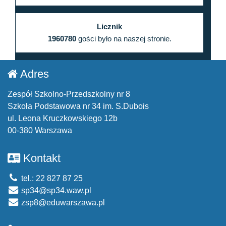
Licznik
1960780
gości było na naszej stronie.
Adres
Zespół Szkolno-Przedszkolny nr 8
Szkoła Podstawowa nr 34 im. S.Dubois
ul. Leona Kruczkowskiego 12b
00-380 Warszawa
Kontakt
tel.: 22 827 87 25
sp34@sp34.waw.pl
zsp8@eduwarszawa.pl