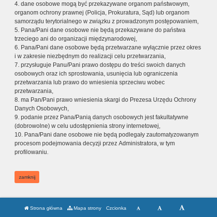
4. dane osobowe mogą być przekazywane organom państwowym,
organom ochrony prawnej (Policja, Prokuratura, Sąd) lub organom
samorządu terytorialnego w związku z prowadzonym postępowaniem,
5. Pana/Pani dane osobowe nie będą przekazywane do państwa
trzeciego ani do organizacji międzynarodowej,
6. Pana/Pani dane osobowe będą przetwarzane wyłącznie przez okres
i w zakresie niezbędnym do realizacji celu przetwarzania,
7. przysługuje Panu/Pani prawo dostępu do treści swoich danych
osobowych oraz ich sprostowania, usunięcia lub ograniczenia
przetwarzania lub prawo do wniesienia sprzeciwu wobec
przetwarzania,
8. ma Pan/Pani prawo wniesienia skargi do Prezesa Urzędu Ochrony
Danych Osobowych,
9. podanie przez Pana/Panią danych osobowych jest fakultatywne
(dobrowolne) w celu udostępnienia strony internetowej,
10. Pana/Pani dane osobowe nie będą podlegały zautomatyzowanym
procesom podejmowania decyzji przez Administratora, w tym
profilowaniu.
zamknij
Strona główna
Mapa strony
Czcionka