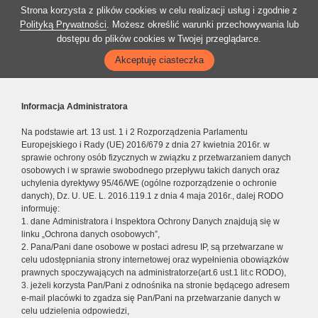
Strona korzysta z plików cookies w celu realizacji usług i zgodnie z
Polityką Prywatności
. Możesz określić warunki przechowywania lub
dostępu do plików cookies w Twojej przeglądarce.
Akceptuję ciasteczka
Informacja Administratora
Na podstawie art. 13 ust. 1 i 2 Rozporządzenia Parlamentu
Europejskiego i Rady (UE) 2016/679 z dnia 27 kwietnia 2016r. w
sprawie ochrony osób fizycznych w związku z przetwarzaniem danych
osobowych i w sprawie swobodnego przepływu takich danych oraz
uchylenia dyrektywy 95/46/WE (ogólne rozporządzenie o ochronie
danych), Dz. U. UE. L. 2016.119.1 z dnia 4 maja 2016r., dalej RODO
informuję:
1. dane Administratora i Inspektora Ochrony Danych znajdują się w
linku „Ochrona danych osobowych”,
2. Pana/Pani dane osobowe w postaci adresu IP, są przetwarzane w
celu udostępniania strony internetowej oraz wypełnienia obowiązków
prawnych spoczywających na administratorze(art.6 ust.1 lit.c RODO),
3. jeżeli korzysta Pan/Pani z odnośnika na stronie będącego adresem
e-mail placówki to zgadza się Pan/Pani na przetwarzanie danych w
celu udzielenia odpowiedzi,