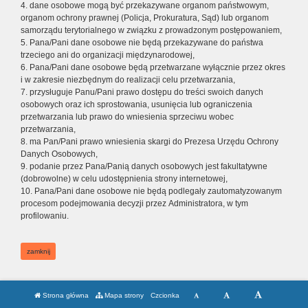
4. dane osobowe mogą być przekazywane organom państwowym,
organom ochrony prawnej (Policja, Prokuratura, Sąd) lub organom
samorządu terytorialnego w związku z prowadzonym postępowaniem,
5. Pana/Pani dane osobowe nie będą przekazywane do państwa
trzeciego ani do organizacji międzynarodowej,
6. Pana/Pani dane osobowe będą przetwarzane wyłącznie przez okres
i w zakresie niezbędnym do realizacji celu przetwarzania,
7. przysługuje Panu/Pani prawo dostępu do treści swoich danych
osobowych oraz ich sprostowania, usunięcia lub ograniczenia
przetwarzania lub prawo do wniesienia sprzeciwu wobec
przetwarzania,
8. ma Pan/Pani prawo wniesienia skargi do Prezesa Urzędu Ochrony
Danych Osobowych,
9. podanie przez Pana/Panią danych osobowych jest fakultatywne
(dobrowolne) w celu udostępnienia strony internetowej,
10. Pana/Pani dane osobowe nie będą podlegały zautomatyzowanym
procesom podejmowania decyzji przez Administratora, w tym
profilowaniu.
zamknij
Strona główna
Mapa strony
Czcionka