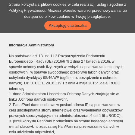
Strona korzysta z plików cookies w celu realizacji usług i zgodnie z
Polityką Prywatności
. Możesz określić warunki przechowywania lub
dostępu do plików cookies w Twojej przeglądarce.
Akceptuję ciasteczka
Informacja Administratora
Na podstawie art. 13 ust. 1 i 2 Rozporządzenia Parlamentu
Europejskiego i Rady (UE) 2016/679 z dnia 27 kwietnia 2016r. w
sprawie ochrony osób fizycznych w związku z przetwarzaniem danych
osobowych i w sprawie swobodnego przepływu takich danych oraz
uchylenia dyrektywy 95/46/WE (ogólne rozporządzenie o ochronie
danych), Dz. U. UE. L. 2016.119.1 z dnia 4 maja 2016r., dalej RODO
informuję:
1. dane Administratora i Inspektora Ochrony Danych znajdują się w
linku „Ochrona danych osobowych”,
2. Pana/Pani dane osobowe w postaci adresu IP, są przetwarzane w
celu udostępniania strony internetowej oraz wypełnienia obowiązków
prawnych spoczywających na administratorze(art.6 ust.1 lit.c RODO),
3. jeżeli korzysta Pan/Pani z odnośnika na stronie będącego adresem
e-mail placówki to zgadza się Pan/Pani na przetwarzanie danych w
celu udzielenia odpowiedzi,