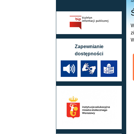
W
z
W
Zapewnianie
dostępności