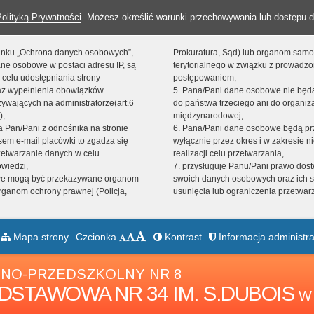
Polityką Prywatności
. Możesz określić warunki przechowywania lub dostępu d
 linku „Ochrona danych osobowych”,
Prokuratura, Sąd) lub organom sam
ne osobowe w postaci adresu IP, są
terytorialnego w związku z prowadz
 celu udostępniania strony
postępowaniem,
raz wypełnienia obowiązków
5. Pana/Pani dane osobowe nie bę
ywających na administratorze(art.6
do państwa trzeciego ani do organiza
),
międzynarodowej,
sta Pan/Pani z odnośnika na stronie
6. Pana/Pani dane osobowe będą pr
em e-mail placówki to zgadza się
wyłącznie przez okres i w zakresie 
zetwarzanie danych w celu
realizacji celu przetwarzania,
owiedzi,
7. przysługuje Panu/Pani prawo dost
we mogą być przekazywane organom
swoich danych osobowych oraz ich s
ganom ochrony prawnej (Policja,
usunięcia lub ograniczenia przetwar
Mapa strony
Czcionka
Kontrast
Informacja administra
NO-PRZEDSZKOLNY NR 8
DSTAWOWA NR 34 IM. S.DUBOIS
W