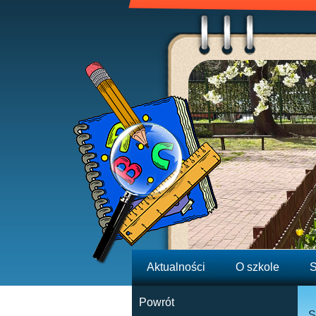
Aktualności
O szkole
S
Powrót
S