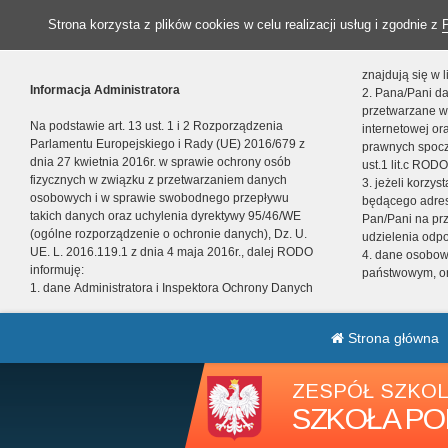
Strona korzysta z plików cookies w celu realizacji usług i zgodnie z
znajdują się w
Informacja Administratora
2. Pana/Pani da
przetwarzane w
Na podstawie art. 13 ust. 1 i 2 Rozporządzenia
internetowej o
Parlamentu Europejskiego i Rady (UE) 2016/679 z
prawnych spocz
dnia 27 kwietnia 2016r. w sprawie ochrony osób
ust.1 lit.c RODO
fizycznych w związku z przetwarzaniem danych
3. jeżeli korzy
osobowych i w sprawie swobodnego przepływu
będącego adres
takich danych oraz uchylenia dyrektywy 95/46/WE
Pan/Pani na pr
(ogólne rozporządzenie o ochronie danych), Dz. U.
udzielenia odp
UE. L. 2016.119.1 z dnia 4 maja 2016r., dalej RODO
4. dane osobo
informuję:
państwowym, or
1. dane Administratora i Inspektora Ochrony Danych
Strona główna
ZESPÓŁ SZKOL
SZKOŁA PO