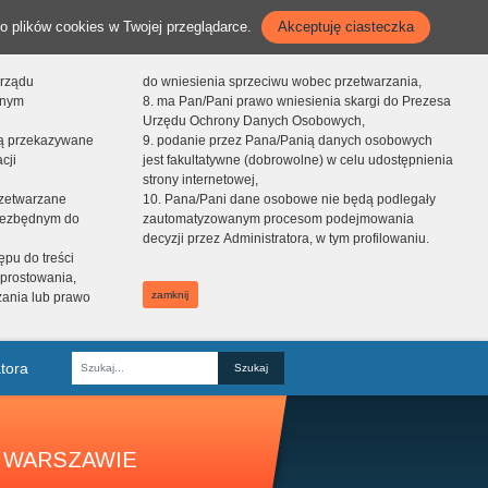
o plików cookies w Twojej przeglądarce.
Akceptuję ciasteczka
orządu
do wniesienia sprzeciwu wobec przetwarzania,
onym
8. ma Pan/Pani prawo wniesienia skargi do Prezesa
Urzędu Ochrony Danych Osobowych,
dą przekazywane
9. podanie przez Pana/Panią danych osobowych
cji
jest fakultatywne (dobrowolne) w celu udostępnienia
strony internetowej,
zetwarzane
10. Pana/Pani dane osobowe nie będą podlegały
niezbędnym do
zautomatyzowanym procesom podejmowania
decyzji przez Administratora, w tym profilowaniu.
ępu do treści
prostowania,
zamknij
zania lub prawo
tora
Fraza
 WARSZAWIE