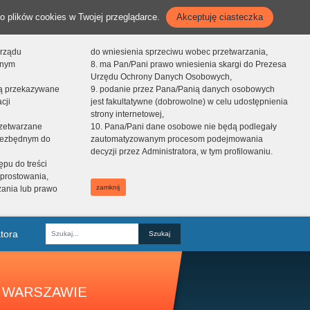
o plików cookies w Twojej przeglądarce.
Akceptuję ciasteczka
orządu
do wniesienia sprzeciwu wobec przetwarzania,
onym
8. ma Pan/Pani prawo wniesienia skargi do Prezesa
Urzędu Ochrony Danych Osobowych,
dą przekazywane
9. podanie przez Pana/Panią danych osobowych
cji
jest fakultatywne (dobrowolne) w celu udostępnienia
strony internetowej,
zetwarzane
10. Pana/Pani dane osobowe nie będą podlegały
niezbędnym do
zautomatyzowanym procesom podejmowania
decyzji przez Administratora, w tym profilowaniu.
ępu do treści
prostowania,
zamknij
zania lub prawo
tora
Fraza
 WARSZAWIE