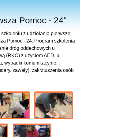
rwsza Pomoc - 24"
 szkoleniu z udzielania pierwszej
sza Pomoc - 24. Program szkolenia
ianie dróg oddechowych u
ową (RKO) z użyciem AED, u
ia; wypadki komunikacyjne;
(udary, zawały); zakrztuszenia osób