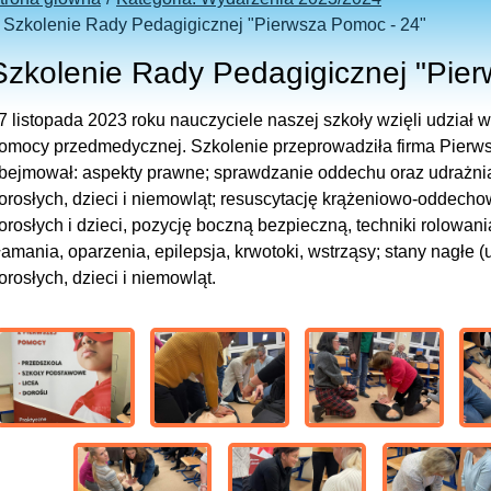
Szkolenie Rady Pedagigicznej "Pierwsza Pomoc - 24"
Szkolenie Rady Pedagigicznej "Pie
7 listopada 2023 roku nauczyciele naszej szkoły wzięli udział w
omocy przedmedycznej. Szkolenie przeprowadziła firma Pierw
bejmował: aspekty prawne; sprawdzanie oddechu oraz udrażn
orosłych, dzieci i niemowląt; resuscytację krążeniowo-oddech
orosłych i dzieci, pozycję boczną bezpieczną, techniki rolowan
łamania, oparzenia, epilepsja, krwotoki, wstrząsy; stany nagłe 
orosłych, dzieci i niemowląt.