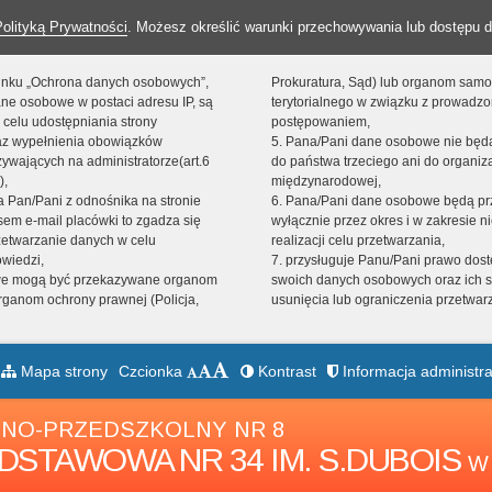
Polityką Prywatności
. Możesz określić warunki przechowywania lub dostępu d
 linku „Ochrona danych osobowych”,
Prokuratura, Sąd) lub organom sam
ne osobowe w postaci adresu IP, są
terytorialnego w związku z prowadz
 celu udostępniania strony
postępowaniem,
raz wypełnienia obowiązków
5. Pana/Pani dane osobowe nie bę
ywających na administratorze(art.6
do państwa trzeciego ani do organiza
),
międzynarodowej,
sta Pan/Pani z odnośnika na stronie
6. Pana/Pani dane osobowe będą pr
em e-mail placówki to zgadza się
wyłącznie przez okres i w zakresie 
zetwarzanie danych w celu
realizacji celu przetwarzania,
owiedzi,
7. przysługuje Panu/Pani prawo dost
we mogą być przekazywane organom
swoich danych osobowych oraz ich s
ganom ochrony prawnej (Policja,
usunięcia lub ograniczenia przetwar
Mapa strony
Czcionka
Kontrast
Informacja administra
NO-PRZEDSZKOLNY NR 8
DSTAWOWA NR 34 IM. S.DUBOIS
W