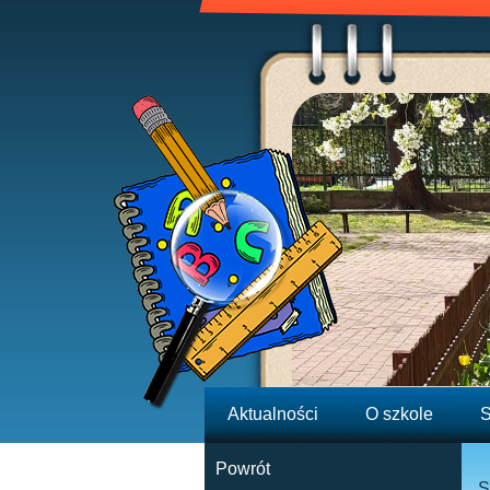
Aktualności
O szkole
S
Powrót
S