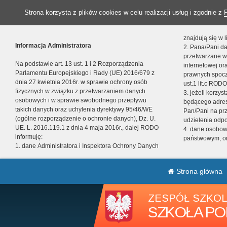
Strona korzysta z plików cookies w celu realizacji usług i zgodnie z
znajdują się w
Informacja Administratora
2. Pana/Pani da
przetwarzane w
Na podstawie art. 13 ust. 1 i 2 Rozporządzenia
internetowej o
Parlamentu Europejskiego i Rady (UE) 2016/679 z
prawnych spocz
dnia 27 kwietnia 2016r. w sprawie ochrony osób
ust.1 lit.c RODO
fizycznych w związku z przetwarzaniem danych
3. jeżeli korzy
osobowych i w sprawie swobodnego przepływu
będącego adres
takich danych oraz uchylenia dyrektywy 95/46/WE
Pan/Pani na pr
(ogólne rozporządzenie o ochronie danych), Dz. U.
udzielenia odp
UE. L. 2016.119.1 z dnia 4 maja 2016r., dalej RODO
4. dane osobo
informuję:
państwowym, or
1. dane Administratora i Inspektora Ochrony Danych
Strona główna
ZESPÓŁ SZKOL
SZKOŁA PO