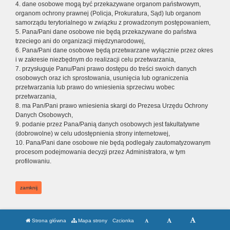
4. dane osobowe mogą być przekazywane organom państwowym,
organom ochrony prawnej (Policja, Prokuratura, Sąd) lub organom
samorządu terytorialnego w związku z prowadzonym postępowaniem,
5. Pana/Pani dane osobowe nie będą przekazywane do państwa
trzeciego ani do organizacji międzynarodowej,
6. Pana/Pani dane osobowe będą przetwarzane wyłącznie przez okres
i w zakresie niezbędnym do realizacji celu przetwarzania,
7. przysługuje Panu/Pani prawo dostępu do treści swoich danych
osobowych oraz ich sprostowania, usunięcia lub ograniczenia
przetwarzania lub prawo do wniesienia sprzeciwu wobec
przetwarzania,
8. ma Pan/Pani prawo wniesienia skargi do Prezesa Urzędu Ochrony
Danych Osobowych,
9. podanie przez Pana/Panią danych osobowych jest fakultatywne
(dobrowolne) w celu udostępnienia strony internetowej,
10. Pana/Pani dane osobowe nie będą podlegały zautomatyzowanym
procesom podejmowania decyzji przez Administratora, w tym
profilowaniu.
zamknij
Strona główna
Mapa strony
Czcionka