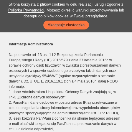
Strona korzysta z plików cookies w celu realizacji usług i zgodnie z
Polityką Prywatności
. Możesz określić warunki przechowywania lub
dostępu do plików cookies w Twojej przeglądarce.
Akceptuję ciasteczka
Informacja Administratora
Na podstawie art. 13 ust. 1 i 2 Rozporządzenia Parlamentu
Europejskiego i Rady (UE) 2016/679 z dnia 27 kwietnia 2016r. w
sprawie ochrony osób fizycznych w związku z przetwarzaniem danych
osobowych i w sprawie swobodnego przepływu takich danych oraz
uchylenia dyrektywy 95/46/WE (ogólne rozporządzenie o ochronie
danych), Dz. U. UE. L. 2016.119.1 z dnia 4 maja 2016r., dalej RODO
informuję:
1. dane Administratora i Inspektora Ochrony Danych znajdują się w
linku „Ochrona danych osobowych”,
2. Pana/Pani dane osobowe w postaci adresu IP, są przetwarzane w
celu udostępniania strony internetowej oraz wypełnienia obowiązków
prawnych spoczywających na administratorze(art.6 ust.1 lit.c RODO),
3. jeżeli korzysta Pan/Pani z odnośnika na stronie będącego adresem
e-mail placówki to zgadza się Pan/Pani na przetwarzanie danych w
celu udzielenia odpowiedzi,