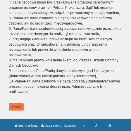
4. dane osobowe mogą być przekazywane organom państwowym,
organom ochrony prawnej (Policja, Prokuratura, Sąd) lub organom
samorządu terytorialnego w związku z prowadzonym postępowaniem,
5. Pana/Pani dane osobowe nie będą przekazywane do państwa
trzeciego ani do organizacji międzynarodowej,
6. Pana/Pani dane osobowe będą przetwarzane wyłącznie przez okres
i w zakresie niezbędnym do realizacji celu przetwarzania,
7. przysługuje Panu/Pani prawo dostępu do treści swoich danych
osobowych oraz ich sprostowania, usunięcia lub ograniczenia
przetwarzania lub prawo do wniesienia sprzeciwu wobec
przetwarzania,
8. ma Pan/Pani prawo wniesienia skargi do Prezesa Urzędu Ochrony
Danych Osobowych,
9. podanie przez Pana/Panią danych osobowych jest fakultatywne
(dobrowolne) w celu udostępnienia strony internetowej,
10. Pana/Pani dane osobowe nie będą podlegały zautomatyzowanym
procesom podejmowania decyzji przez Administratora, w tym
profilowaniu.
zamknij
Strona główna
Mapa strony
Czcionka