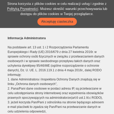
Strona korzysta z plików cookies w celu realizacji usług i zgodnie z
Polityką Prywatności
. Możesz określić warunki przechowywania lub
dostępu do plików cookies w Twojej przeglądarce.
Akceptuję ciasteczka
Informacja Administratora
Na podstawie art. 13 ust. 1 i 2 Rozporządzenia Parlamentu
Europejskiego i Rady (UE) 2016/679 z dnia 27 kwietnia 2016r. w
sprawie ochrony osób fizycznych w związku z przetwarzaniem danych
osobowych i w sprawie swobodnego przepływu takich danych oraz
uchylenia dyrektywy 95/46/WE (ogólne rozporządzenie o ochronie
danych), Dz. U. UE. L. 2016.119.1 z dnia 4 maja 2016r., dalej RODO
informuję:
1. dane Administratora i Inspektora Ochrony Danych znajdują się w
linku „Ochrona danych osobowych”,
2. Pana/Pani dane osobowe w postaci adresu IP, są przetwarzane w
celu udostępniania strony internetowej oraz wypełnienia obowiązków
prawnych spoczywających na administratorze(art.6 ust.1 lit.c RODO),
3. jeżeli korzysta Pan/Pani z odnośnika na stronie będącego adresem
e-mail placówki to zgadza się Pan/Pani na przetwarzanie danych w
celu udzielenia odpowiedzi,