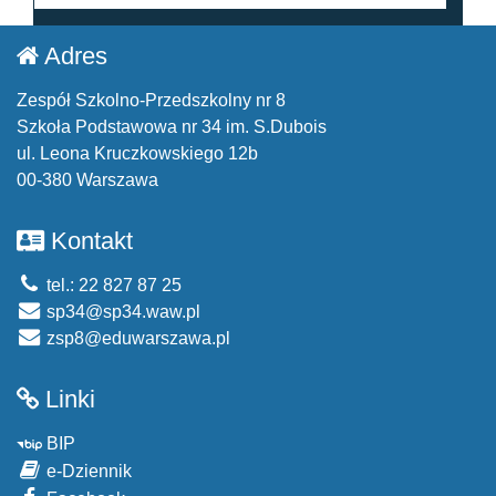
Adres
Zespół Szkolno-Przedszkolny nr 8
Szkoła Podstawowa nr 34 im. S.Dubois
ul. Leona Kruczkowskiego 12b
00-380 Warszawa
Kontakt
tel.: 22 827 87 25
sp34@sp34.waw.pl
zsp8@eduwarszawa.pl
Linki
BIP
e-Dziennik