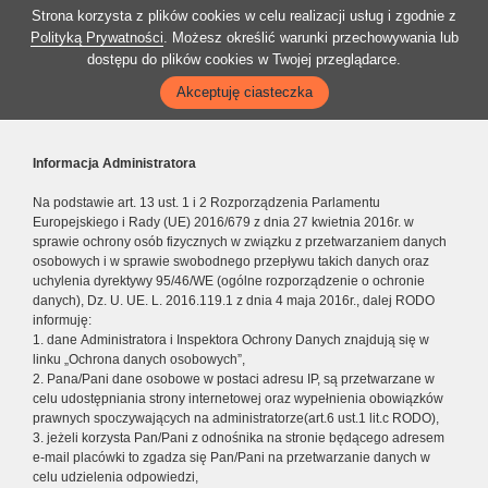
Strona korzysta z plików cookies w celu realizacji usług i zgodnie z
Polityką Prywatności
. Możesz określić warunki przechowywania lub
dostępu do plików cookies w Twojej przeglądarce.
Akceptuję ciasteczka
Informacja Administratora
Na podstawie art. 13 ust. 1 i 2 Rozporządzenia Parlamentu
Europejskiego i Rady (UE) 2016/679 z dnia 27 kwietnia 2016r. w
sprawie ochrony osób fizycznych w związku z przetwarzaniem danych
osobowych i w sprawie swobodnego przepływu takich danych oraz
uchylenia dyrektywy 95/46/WE (ogólne rozporządzenie o ochronie
danych), Dz. U. UE. L. 2016.119.1 z dnia 4 maja 2016r., dalej RODO
informuję:
1. dane Administratora i Inspektora Ochrony Danych znajdują się w
linku „Ochrona danych osobowych”,
2. Pana/Pani dane osobowe w postaci adresu IP, są przetwarzane w
celu udostępniania strony internetowej oraz wypełnienia obowiązków
prawnych spoczywających na administratorze(art.6 ust.1 lit.c RODO),
3. jeżeli korzysta Pan/Pani z odnośnika na stronie będącego adresem
e-mail placówki to zgadza się Pan/Pani na przetwarzanie danych w
celu udzielenia odpowiedzi,