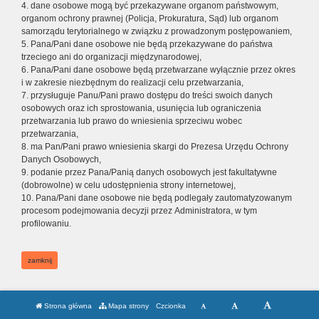
4. dane osobowe mogą być przekazywane organom państwowym,
organom ochrony prawnej (Policja, Prokuratura, Sąd) lub organom
samorządu terytorialnego w związku z prowadzonym postępowaniem,
5. Pana/Pani dane osobowe nie będą przekazywane do państwa
trzeciego ani do organizacji międzynarodowej,
6. Pana/Pani dane osobowe będą przetwarzane wyłącznie przez okres
i w zakresie niezbędnym do realizacji celu przetwarzania,
7. przysługuje Panu/Pani prawo dostępu do treści swoich danych
osobowych oraz ich sprostowania, usunięcia lub ograniczenia
przetwarzania lub prawo do wniesienia sprzeciwu wobec
przetwarzania,
8. ma Pan/Pani prawo wniesienia skargi do Prezesa Urzędu Ochrony
Danych Osobowych,
9. podanie przez Pana/Panią danych osobowych jest fakultatywne
(dobrowolne) w celu udostępnienia strony internetowej,
10. Pana/Pani dane osobowe nie będą podlegały zautomatyzowanym
procesom podejmowania decyzji przez Administratora, w tym
profilowaniu.
zamknij
Strona główna
Mapa strony
Czcionka