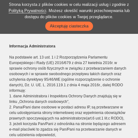
Strona korzysta z plików cookies w celu realizacji usług i zgodnie z
Polityką Prywatności
. Możesz określić warunki przechowywania lub
dostępu do plików cookies w Twojej przeglądarce.
Akceptuję ciasteczka
Informacja Administratora
Na podstawie art. 13 ust. 1 i 2 Rozporządzenia Parlamentu
Europejskiego i Rady (UE) 2016/679 z dnia 27 kwietnia 2016r. w
sprawie ochrony osób fizycznych w związku z przetwarzaniem danych
osobowych i w sprawie swobodnego przepływu takich danych oraz
uchylenia dyrektywy 95/46/WE (ogólne rozporządzenie o ochronie
danych), Dz. U. UE. L. 2016.119.1 z dnia 4 maja 2016r., dalej RODO
informuję:
1. dane Administratora i Inspektora Ochrony Danych znajdują się w
linku „Ochrona danych osobowych”,
2. Pana/Pani dane osobowe w postaci adresu IP, są przetwarzane w
celu udostępniania strony internetowej oraz wypełnienia obowiązków
prawnych spoczywających na administratorze(art.6 ust.1 lit.c RODO),
3. jeżeli korzysta Pan/Pani z odnośnika na stronie będącego adresem
e-mail placówki to zgadza się Pan/Pani na przetwarzanie danych w
celu udzielenia odpowiedzi,