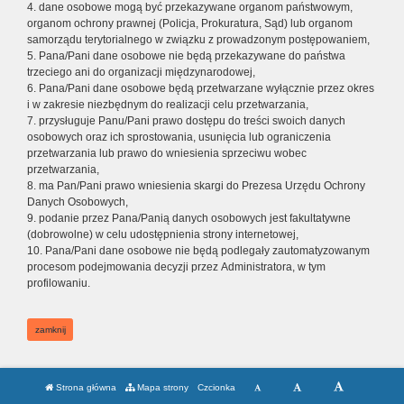
4. dane osobowe mogą być przekazywane organom państwowym,
organom ochrony prawnej (Policja, Prokuratura, Sąd) lub organom
samorządu terytorialnego w związku z prowadzonym postępowaniem,
5. Pana/Pani dane osobowe nie będą przekazywane do państwa
trzeciego ani do organizacji międzynarodowej,
6. Pana/Pani dane osobowe będą przetwarzane wyłącznie przez okres
i w zakresie niezbędnym do realizacji celu przetwarzania,
7. przysługuje Panu/Pani prawo dostępu do treści swoich danych
osobowych oraz ich sprostowania, usunięcia lub ograniczenia
przetwarzania lub prawo do wniesienia sprzeciwu wobec
przetwarzania,
8. ma Pan/Pani prawo wniesienia skargi do Prezesa Urzędu Ochrony
Danych Osobowych,
9. podanie przez Pana/Panią danych osobowych jest fakultatywne
(dobrowolne) w celu udostępnienia strony internetowej,
10. Pana/Pani dane osobowe nie będą podlegały zautomatyzowanym
procesom podejmowania decyzji przez Administratora, w tym
profilowaniu.
zamknij
Strona główna
Mapa strony
Czcionka