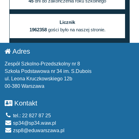
45
dni do zakończenia roku szkolnego
Licznik
1962358
gości było na naszej stronie.
Adres
Zespół Szkolno-Przedszkolny nr 8
Szkoła Podstawowa nr 34 im. S.Dubois
ul. Leona Kruczkowskiego 12b
00-380 Warszawa
Kontakt
tel.: 22 827 87 25
sp34@sp34.waw.pl
zsp8@eduwarszawa.pl