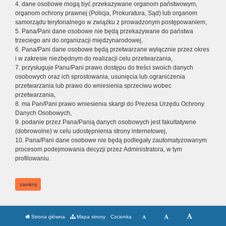
4. dane osobowe mogą być przekazywane organom państwowym,
organom ochrony prawnej (Policja, Prokuratura, Sąd) lub organom
samorządu terytorialnego w związku z prowadzonym postępowaniem,
5. Pana/Pani dane osobowe nie będą przekazywane do państwa
trzeciego ani do organizacji międzynarodowej,
6. Pana/Pani dane osobowe będą przetwarzane wyłącznie przez okres
i w zakresie niezbędnym do realizacji celu przetwarzania,
7. przysługuje Panu/Pani prawo dostępu do treści swoich danych
osobowych oraz ich sprostowania, usunięcia lub ograniczenia
przetwarzania lub prawo do wniesienia sprzeciwu wobec
przetwarzania,
8. ma Pan/Pani prawo wniesienia skargi do Prezesa Urzędu Ochrony
Danych Osobowych,
9. podanie przez Pana/Panią danych osobowych jest fakultatywne
(dobrowolne) w celu udostępnienia strony internetowej,
10. Pana/Pani dane osobowe nie będą podlegały zautomatyzowanym
procesom podejmowania decyzji przez Administratora, w tym
profilowaniu.
zamknij
Strona główna
Mapa strony
Czcionka