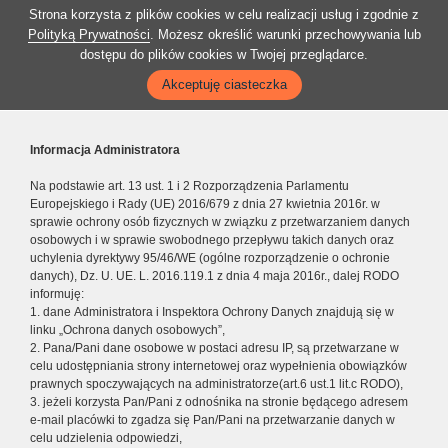
Strona korzysta z plików cookies w celu realizacji usług i zgodnie z
Polityką Prywatności
. Możesz określić warunki przechowywania lub
dostępu do plików cookies w Twojej przeglądarce.
Akceptuję ciasteczka
Informacja Administratora
Na podstawie art. 13 ust. 1 i 2 Rozporządzenia Parlamentu
Europejskiego i Rady (UE) 2016/679 z dnia 27 kwietnia 2016r. w
sprawie ochrony osób fizycznych w związku z przetwarzaniem danych
osobowych i w sprawie swobodnego przepływu takich danych oraz
uchylenia dyrektywy 95/46/WE (ogólne rozporządzenie o ochronie
danych), Dz. U. UE. L. 2016.119.1 z dnia 4 maja 2016r., dalej RODO
informuję:
1. dane Administratora i Inspektora Ochrony Danych znajdują się w
linku „Ochrona danych osobowych”,
2. Pana/Pani dane osobowe w postaci adresu IP, są przetwarzane w
celu udostępniania strony internetowej oraz wypełnienia obowiązków
prawnych spoczywających na administratorze(art.6 ust.1 lit.c RODO),
3. jeżeli korzysta Pan/Pani z odnośnika na stronie będącego adresem
e-mail placówki to zgadza się Pan/Pani na przetwarzanie danych w
celu udzielenia odpowiedzi,