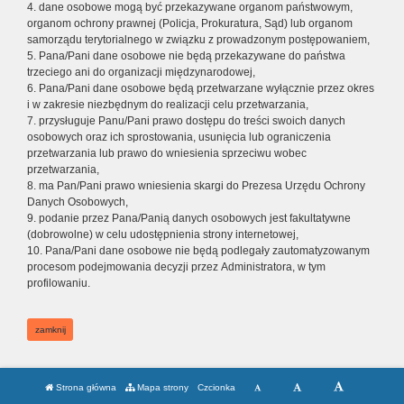
4. dane osobowe mogą być przekazywane organom państwowym,
organom ochrony prawnej (Policja, Prokuratura, Sąd) lub organom
samorządu terytorialnego w związku z prowadzonym postępowaniem,
5. Pana/Pani dane osobowe nie będą przekazywane do państwa
trzeciego ani do organizacji międzynarodowej,
6. Pana/Pani dane osobowe będą przetwarzane wyłącznie przez okres
i w zakresie niezbędnym do realizacji celu przetwarzania,
7. przysługuje Panu/Pani prawo dostępu do treści swoich danych
osobowych oraz ich sprostowania, usunięcia lub ograniczenia
przetwarzania lub prawo do wniesienia sprzeciwu wobec
przetwarzania,
8. ma Pan/Pani prawo wniesienia skargi do Prezesa Urzędu Ochrony
Danych Osobowych,
9. podanie przez Pana/Panią danych osobowych jest fakultatywne
(dobrowolne) w celu udostępnienia strony internetowej,
10. Pana/Pani dane osobowe nie będą podlegały zautomatyzowanym
procesom podejmowania decyzji przez Administratora, w tym
profilowaniu.
zamknij
Strona główna
Mapa strony
Czcionka