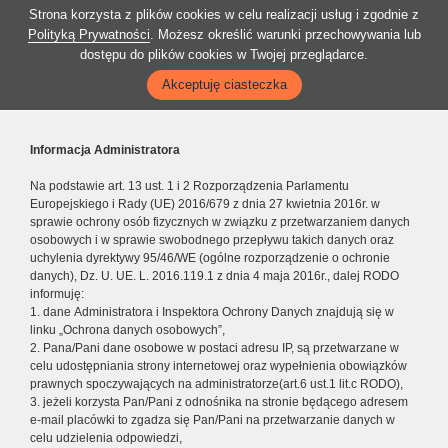
Strona korzysta z plików cookies w celu realizacji usług i zgodnie z
Polityką Prywatności
. Możesz określić warunki przechowywania lub
dostępu do plików cookies w Twojej przeglądarce.
Akceptuję ciasteczka
Informacja Administratora
Na podstawie art. 13 ust. 1 i 2 Rozporządzenia Parlamentu
Europejskiego i Rady (UE) 2016/679 z dnia 27 kwietnia 2016r. w
sprawie ochrony osób fizycznych w związku z przetwarzaniem danych
osobowych i w sprawie swobodnego przepływu takich danych oraz
uchylenia dyrektywy 95/46/WE (ogólne rozporządzenie o ochronie
danych), Dz. U. UE. L. 2016.119.1 z dnia 4 maja 2016r., dalej RODO
informuję:
1. dane Administratora i Inspektora Ochrony Danych znajdują się w
linku „Ochrona danych osobowych”,
2. Pana/Pani dane osobowe w postaci adresu IP, są przetwarzane w
celu udostępniania strony internetowej oraz wypełnienia obowiązków
prawnych spoczywających na administratorze(art.6 ust.1 lit.c RODO),
3. jeżeli korzysta Pan/Pani z odnośnika na stronie będącego adresem
e-mail placówki to zgadza się Pan/Pani na przetwarzanie danych w
celu udzielenia odpowiedzi,